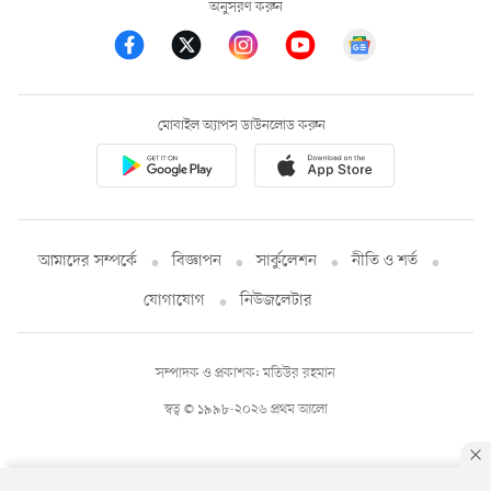
অনুসরণ করুন
মোবাইল অ্যাপস ডাউনলোড করুন
আমাদের সম্পর্কে
বিজ্ঞাপন
সার্কুলেশন
নীতি ও শর্ত
যোগাযোগ
নিউজলেটার
সম্পাদক ও প্রকাশক: মতিউর রহমান
স্বত্ব © ১৯৯৮-২০২৬ প্রথম আলো