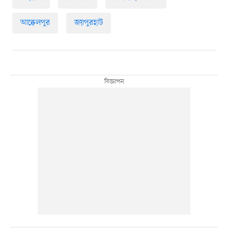
আক্কেলপুর
জয়পুরহাট