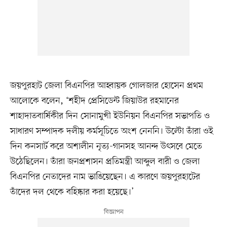
জয়পুরহাট জেলা বিএনপির আহ্বায়ক গোলজার হোসেন প্রথম
আলোকে বলেন, ‘শহীদ প্রেসিডেন্ট জিয়াউর রহমানের
শাহাদাতবার্ষিকীর দিন সোনামুখী ইউনিয়ন বিএনপির সভাপতি ও
সাধারণ সম্পাদক দলীয় কর্মসূচিতে অংশ নেননি। উল্টো তাঁরা ওই
দিন কনসার্ট করে অশালীন নৃত্য-গানসহ আনন্দ উৎসবে মেতে
উঠেছিলেন। তাঁরা জনপ্রশাসন প্রতিমন্ত্রী আব্দুল বারী ও জেলা
বিএনপির নেতাদের নাম ভাঙিয়েছেন। এ কারণে জয়পুরহাটের
তাঁদের দল থেকে বহিষ্কার করা হয়েছে।’