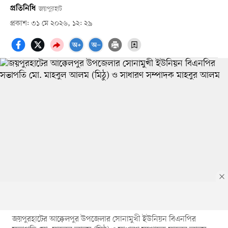
প্রতিনিধি
জয়পুরহাট
প্রকাশ: ৩১ মে ২০২৬, ১২: ২৯
জয়পুরহাটের আক্কেলপুর উপজেলার সোনামুখী ইউনিয়ন বিএনপির