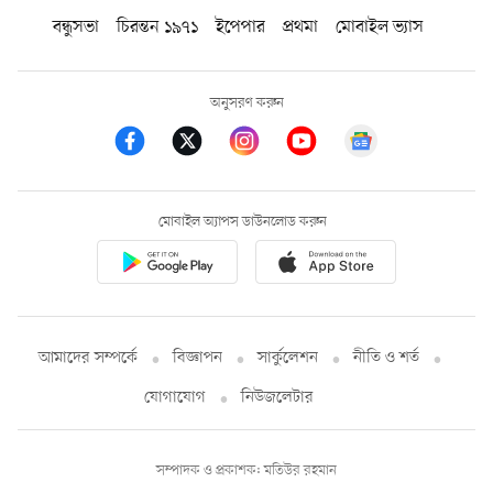
বন্ধুসভা
চিরন্তন ১৯৭১
ইপেপার
প্রথমা
মোবাইল ভ্যাস
অনুসরণ করুন
মোবাইল অ্যাপস ডাউনলোড করুন
আমাদের সম্পর্কে
বিজ্ঞাপন
সার্কুলেশন
নীতি ও শর্ত
যোগাযোগ
নিউজলেটার
সম্পাদক ও প্রকাশক: মতিউর রহমান