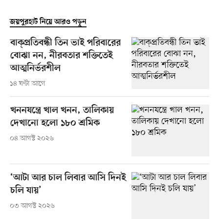
জয়পুরহাট নিয়ে আরও পড়ুন
বাক্প্রতিবন্ধী তিন ভাই পরিবারের
বোঝা নন, নীরবতার শক্তিতেই
আত্মনির্ভরশীল
১৪ ঘণ্টা আগে
খননযন্ত্রে খাল খনন, তালিকায়
দেখানো হলো ১৮০ শ্রমিক
০৪ আগস্ট ২০২৬
‘আটা আর চাল লিবার আসি দিনই
চলি যায়’
০৩ আগস্ট ২০২৬