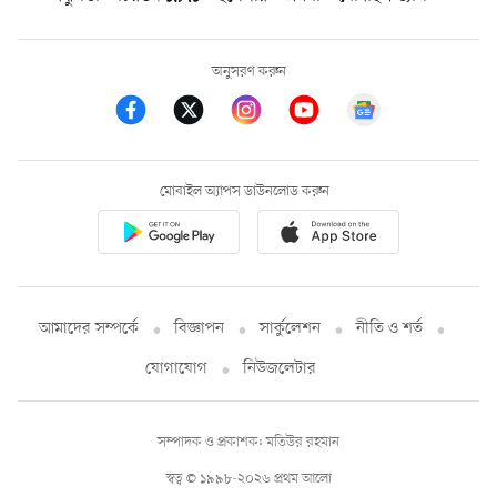
অনুসরণ করুন
মোবাইল অ্যাপস ডাউনলোড করুন
আমাদের সম্পর্কে
বিজ্ঞাপন
সার্কুলেশন
নীতি ও শর্ত
যোগাযোগ
নিউজলেটার
সম্পাদক ও প্রকাশক: মতিউর রহমান
স্বত্ব © ১৯৯৮-২০২৬ প্রথম আলো