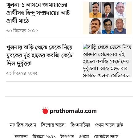
খুলনা-১ আসনে জামায়াতের
প্রার্থীসহ হিন্দু সম্প্রদায়ের আট
প্রার্থী মাঠে
৩০ ডিসেম্বর ২০২৫
খুলনায় বাড়ি থেকে ডেকে নিয়ে
যুবকের দুই হাতের কবজি কেটে
দিল দুর্বৃত্তরা
২৩ ডিসেম্বর ২০২৫
নাগরিক সংবাদ
কিশোর আলো
বিজ্ঞানচিন্তা
প্রথম আলো ট্রাস্ট
বন্ধুসভা
চিরন্তন ১৯৭১
ইপেপার
প্রথমা
মোবাইল ভ্যাস