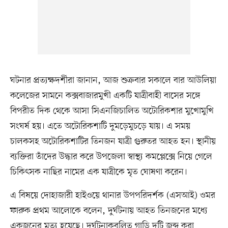
ঘটনার প্রত্যক্ষদর্শীরা জানান, আজ শুক্রবার সকালে বার আউলিয়া
কলেজের সামনে কক্সবাজারমুখী একটি যাত্রীবাহী বাসের সঙ্গে
বিপরীত দিক থেকে আসা সিএনজিচালিত অটোরিকশার মুখোমুখি
সংঘর্ষ হয়। এতে অটোরিকশাটি দুমড়েমুচড়ে যায়। এ সময়
চালকসহ অটোরিকশাটির তিনজন যাত্রী গুরুতর আহত হন। স্থানীয়
ব্যক্তিরা তাঁদের উদ্ধার করে উপজেলা স্বাস্থ্য কমপ্লেক্সে নিয়ে গেলে
চিকিৎসক নাছির নামের এক যাত্রীকে মৃত ঘোষণা করেন।
এ বিষয়ে দোহাজারী হাইওয়ে থানার উপপরিদর্শক (এসআই) ওমর
ফারুক প্রথম আলোকে বলেন, দুর্ঘটনায় আহত তিনজনের মধ্যে
একজনের মৃত্যু হয়েছে। দুর্ঘটনাকবলিত গাড়ি দুটি জব্দ করা