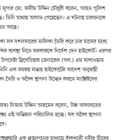
িশ সুপার মো. জসীম উদ্দিন চৌধুরী বলেন, আহত পুলিশ
্ছে। তিনি মাথায় আঘাত পেয়েছেন। এ ঘটনায় চারজনকে
াহত আছে।
াকা সব দখলদারের তালিকা তৈরি করে চার মাসের মধ্যে
ার্যকর ব্যবস্থা নিতে সরকারকে নির্দেশ দেন হাইকোর্ট। এরপর
র উপদেষ্টা ব্রিগেডিয়ার জেনারেল (অব.) এম সাখাওয়াত
নি এক সমন্বয় সভায় হাইকোর্টের আদেশ অনুযায়ী
তৈরি ও অবৈধ স্থাপনা উচ্ছেদ করতে সংশ্লিষ্টদের
রাজস্ব) নিজাম উদ্দিন আহমেদ বলেন, উচ্চ আদালতের
ক্ষ্যে এই অভিযান পরিচালিত হচ্ছে। সব অবৈধ স্থাপনা
হবে।
্রুয়ারি এক প্রজ্ঞাপনের মাধ্যমে বাঁকখালী নদীর তীরের