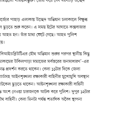
 জমিগুলো খতিয়ানভুক্ত। জোর করে বৈধ ঘরবাড়ি উচ্ছেদ
্জ্যের পাহাড় এলাকায় উচ্ছেদ অভিযান চলাকালে বিক্ষুব্ধ
েল ছুড়তে শুরু করেন। এ সময় ইটের আঘাতে কক্সবাজার
িম আহত হন। তাঁর মাথা ফেটে গেছে। আহত পুলিশ
হয়।
বিআইডব্লিউটিএর যৌথ অভিযান শুরুর পরপর স্থানীয় কিছু
োকামের উকিলপাড়া সমাজের সর্বস্তরের জনসাধারণ’–এর
ক্ষোভ প্রদর্শন করতে থাকেন। বেলা ১১টার দিকে জেলা
টগার্ডসহ আইনশৃঙ্খলা রক্ষাকারী বাহিনীর মুখোমুখি অবস্থান
টপাটকেল ছুড়তে থাকেন। আইনশৃঙ্খলা রক্ষাকারী বাহিনী
োভে অংশ নেওয়া চারজনকে আটক করে পুলিশ। দুপুর ১২টার
থ বাহিনী। বেলা তিনটা পর্যন্ত শতাধিক অবৈধ স্থাপনা