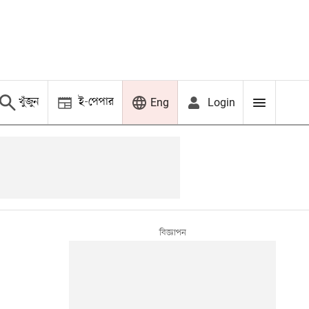
খুঁজুন
ই-পেপার
Login
Eng