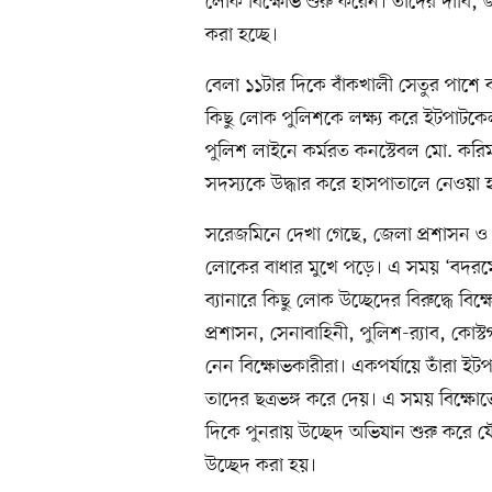
লোক বিক্ষোভ শুরু করেন। তাঁদের দাবি,
করা হচ্ছে।
বেলা ১১টার দিকে বাঁকখালী সেতুর পাশে বর
কিছু লোক পুলিশকে লক্ষ্য করে ইটপাটক
পুলিশ লাইনে কর্মরত কনস্টেবল মো. কর
সদস্যকে উদ্ধার করে হাসপাতালে নেওয়া 
সরেজমিনে দেখা গেছে, জেলা প্রশাসন ও 
লোকের বাধার মুখে পড়ে। এ সময় ‘বদরম
ব্যানারে কিছু লোক উচ্ছেদের বিরুদ্ধে বি
প্রশাসন, সেনাবাহিনী, পুলিশ-র‍্যাব, কোস্
নেন বিক্ষোভকারীরা। একপর্যায়ে তাঁরা ই
তাদের ছত্রভঙ্গ করে দেয়। এ সময় বিক্ষ
দিকে পুনরায় উচ্ছেদ অভিযান শুরু করে যৌ
উচ্ছেদ করা হয়।