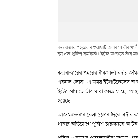
কক্সবাজার শহরের কস্তুরাঘাট এলাকায় বাঁকখা
হন এক পুলিশ কর্মকর্তা। ইটের আঘাতে তাঁর মা
কক্সবাজারের শহরের বাঁকখালী নদীর জমিত
একদল লোক। এ সময় ইটপাটকেলের আঘাত
ইটের আঘাতে তাঁর মাথা ফেটে গেছে। আহত
হয়েছে।
আজ মঙ্গলবার বেলা ১১টার দিকে নদীর কস
থাকার অভিযোগে পুলিশ চারজনকে আটক ক