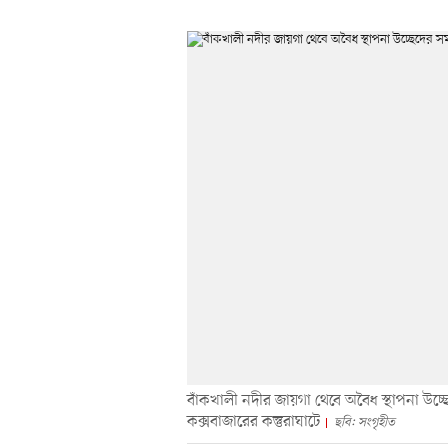
বাঁকখালী নদীর জায়গা থেবে অবৈধ স্থাপনা 
কক্সবাজারের কস্তুরাঘাটে
ছবি: সংগৃহীত