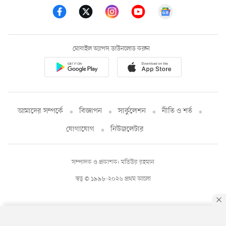
মোবাইল অ্যাপস ডাউনলোড করুন
আমাদের সম্পর্কে
বিজ্ঞাপন
সার্কুলেশন
নীতি ও শর্ত
যোগাযোগ
নিউজলেটার
সম্পাদক ও প্রকাশক: মতিউর রহমান
স্বত্ব © ১৯৯৮-২০২৬ প্রথম আলো