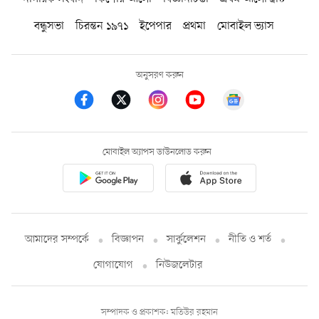
বন্ধুসভা
চিরন্তন ১৯৭১
ইপেপার
প্রথমা
মোবাইল ভ্যাস
অনুসরণ করুন
মোবাইল অ্যাপস ডাউনলোড করুন
আমাদের সম্পর্কে
বিজ্ঞাপন
সার্কুলেশন
নীতি ও শর্ত
যোগাযোগ
নিউজলেটার
সম্পাদক ও প্রকাশক: মতিউর রহমান