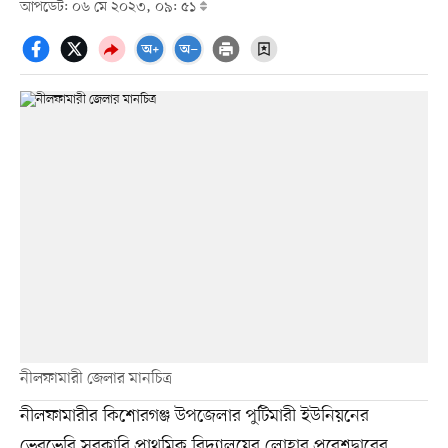
আপডেট: ০৬ মে ২০২৩, ০৯: ৫১
নীলফামারী জেলার মানচিত্র
নীলফামারীর কিশোরগঞ্জ উপজেলার পুটিমারী ইউনিয়নের
ভেরভেরি সরকারি প্রাথমিক বিদ্যালয়ের লোহার প্রবেশদ্বারের