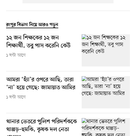
রংপুর বিভাগ নিয়ে আরও পড়ুন
১২ জন শিক্ষকের ১২ জন
শিক্ষার্থী, তবু পাস করেনি কেউ
১ ঘণ্টা আগে
আমরা ‘হ্যাঁ’র ওপরে আছি, তারা
‘না’ হয়ে গেছে: জামায়াত আমির
১ ঘণ্টা আগে
থানার ভেতরে পুলিশ পরিদর্শককে
থাপ্পড়–হুমকি, কৃষক দল নেতা