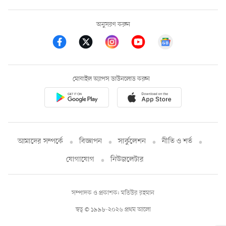
অনুসরণ করুন
মোবাইল অ্যাপস ডাউনলোড করুন
আমাদের সম্পর্কে
বিজ্ঞাপন
সার্কুলেশন
নীতি ও শর্ত
যোগাযোগ
নিউজলেটার
সম্পাদক ও প্রকাশক: মতিউর রহমান
স্বত্ব © ১৯৯৮-২০২৬ প্রথম আলো