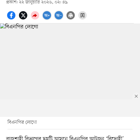
প্রকাশ: ২২ জানুয়ারি ২০২৬, ০২: ৪৯
বিএনপির লোগো
রাজশাহী বিভাগের ছয়টি আসনে বিএনপির আটজন ‘বিদ্রোহী’