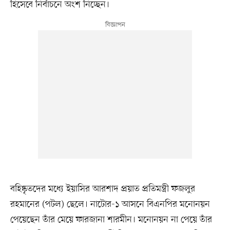
হিসেবে নির্বাচনে অংশ নিচ্ছেন।
বহিষ্কৃতদের মধ্যে ইয়াসির আরশাদ প্রয়াত প্রতিমন্ত্রী ফজলুর
রহমানের (পটল) ছেলে। নাটোর-১ আসনে বিএনপির মনোনয়ন
পেয়েছেন তাঁর মেয়ে ফারজানা শারমীন। মনোনয়ন না পেয়ে তাঁর