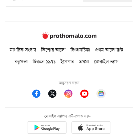
নাগরিক সংবাদ
কিশোর আলো
বিজ্ঞানচিন্তা
প্রথম আলো ট্রাস্ট
বন্ধুসভা
চিরন্তন ১৯৭১
ইপেপার
প্রথমা
মোবাইল ভ্যাস
অনুসরণ করুন
মোবাইল অ্যাপস ডাউনলোড করুন