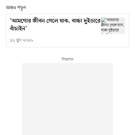
আরও পড়ুন
‘আমগোর জীবন গেলে যাক, বাচ্চা দুইডারে
বাঁচাইন’
১৬ জুন ২০২৬