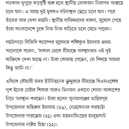
গতকাল দুপুরে ঝড়বৃষ্টি শুরু হলে স্থানীয় লোকজন নিরাপদ আশ্রয়ে
চলে যান। এ সময় দুই যুবকও ঘটনাস্থল ছেড়ে চলে যান। পরে
তাঁদের আর দেখা যায়নি। স্থানীয় বাসিন্দাদের ধারণা, সুযোগ পেয়ে
তাঁরা বাংলাদেশে ঢুকে নিজ নিজ বাড়িতে চলে যেতে পারেন।
গয়টাপাড়া বিজিবি ক্যাম্পের সুবেদার শফিকুল ইসলাম প্রথম
আলোকে বলেন, ‘সকাল থেকে সীমান্তে অবস্থানরত ওই দুই
ব্যক্তিকে দেখা যাচ্ছে না। তাঁরা কোথায় গেছেন, সে বিষয়ে আমরা
কিছু জানি না।’
এদিকে রৌমারী সদর ইউনিয়নের ভুন্দুরচর সীমান্তে বিএসএফের
পুশ ইনের চেষ্টার শিকার আরও তিনজন এখনো খোলা আকাশের
নিচে অবস্থান করছেন। তাঁরা হলেন সুনামগঞ্জের তাহিরপুর
উপজেলার জহিরুল ইসলাম (২৬), নেত্রকোনার বারহাট্টা
উপজেলার পারভেজ (২১) এবং ময়মনসিংহের হালুয়াঘাট
উপজেলার নাঈম মিয়া (২২)।