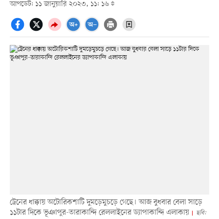
আপডেট: ১১ জানুয়ারি ২০২৩, ১১: ১৬
ট্রেনের ধাক্কায় অটোরিকশাটি দুমড়েমুচড়ে গেছে। আজ বুধবার বেলা সাড়ে
১১টার দিকে ভূঞাপুর-তারাকান্দি রেললাইনের ড্যাপাকান্দি এলাকায়
ছবি: