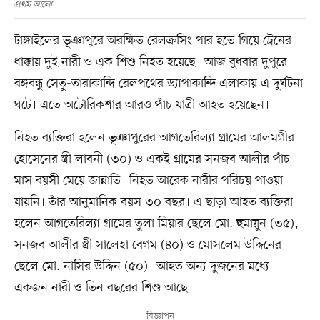
প্রথম আলো
টাঙ্গাইলের ভূঞাপুরে অরক্ষিত রেলক্রসিং পার হতে গিয়ে ট্রেনের
ধাক্কায় দুই নারী ও এক শিশু নিহত হয়েছে। আজ বুধবার দুপুরে
বঙ্গবন্ধু সেতু-তারাকান্দি রেলপথের ড্যাপাকান্দি এলাকায় এ দুর্ঘটনা
ঘটে। এতে অটোরিকশার আরও পাঁচ যাত্রী আহত হয়েছেন।
নিহত ব্যক্তিরা হলেন ভূঞাপুরের আগতেরিল্যা গ্রামের আলমগীর
হোসেনের স্ত্রী লাবনী (৩০) ও একই গ্রামের সনজব আলীর পাঁচ
মাস বয়সী মেয়ে জান্নাতি। নিহত আরেক নারীর পরিচয় পাওয়া
যায়নি। তাঁর আনুমানিক বয়স ৩০ বছর। এ ছাড়া আহত ব্যক্তিরা
হলেন আগতেরিল্যা গ্রামের তুলা মিয়ার ছেলে মো. হুমায়ুন (৩৫),
সনজব আলীর স্ত্রী সালেহা বেগম (৪০) ও মোসলেম উদ্দিনের
ছেলে মো. নাসির উদ্দিন (৫০)। আহত অন্য দুজনের মধ্যে
একজন নারী ও তিন বছরের শিশু আছে।