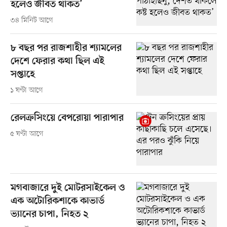
হলেও জীবত থাকত’
৩৪ মিনিট আগে
৮ বছর পর রাজশাহীর শ্যামলের
দেশে ফেরার কথা ছিল এই
সপ্তাহে
১ ঘণ্টা আগে
রেলক্রসিংয়ে বেপরোয়া পারাপার
৫ ঘণ্টা আগে
মগবাজারে দুই মোটরসাইকেল ও
এক অটোরিকশাকে কাভার্ড
ভ্যানের চাপা, নিহত ২