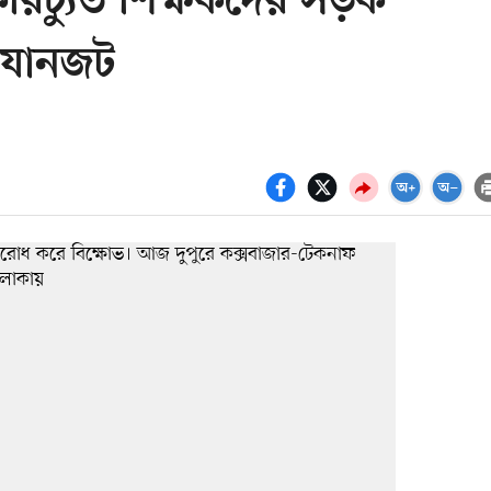
করিচ্যুত শিক্ষকদের সড়ক
 যানজট