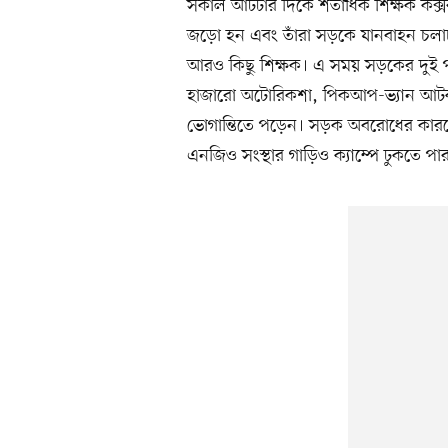
সকাল আটটার দিকে শতাধিক শিক্ষক কক্স
জড়ো হন এবং তাঁরা সড়কে যানবাহন চলাচল
আরও কিছু শিক্ষক। এ সময় সড়কের দুই পাশ
হাজারো অটোরিকশা, পিকআপ-ভ্যান আটকা 
ভোগান্তিতে পড়েন। সড়ক অবরোধের কারণে 
এনজিও সংস্থার গাড়িও ক্যাম্পে ঢুকতে পা