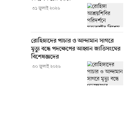
৩১ জুলাই ২০২৬
রোহিঙ্গাদের পাচার ও আন্দামান সাগরে
মৃত্যু বন্ধে পদক্ষেপের আহ্বান জাতিসংঘের
বিশেষজ্ঞদের
৩০ জুলাই ২০২৬