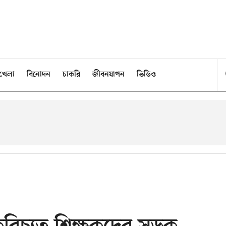
খেলা
বিনোদন
চাকরি
জীবনযাপন
ভিডিও