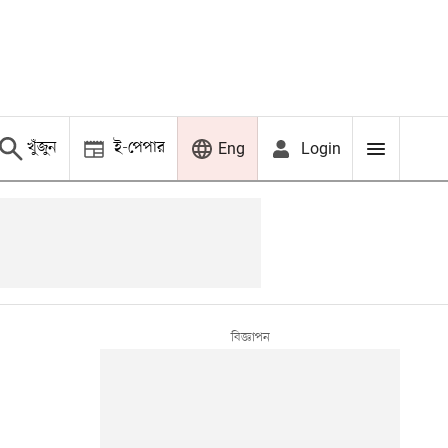
খুঁজুন
ই-পেপার
Login
Eng