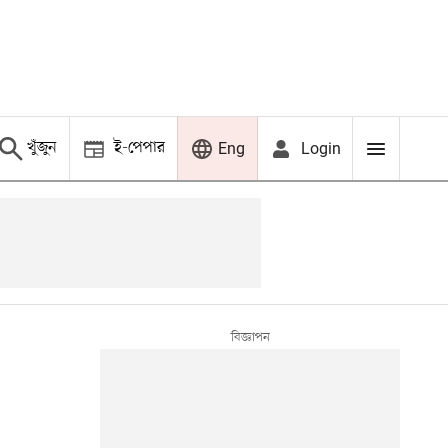
খুঁজুন
ই-পেপার
Login
Eng