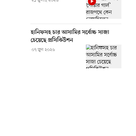
২১ জুলাই ২০২৬
হানিফসহ চার আসামির সর্বোচ্চ সাজা
চেয়েছে প্রসিকিউশন
০৭ জুন ২০২৬