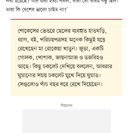
করা হয়েছে? আর যারা হত্যা করল, তারা তো তারই বন্ধু ছিল।
তারা কি দেশের ভালো চাইত না?’
শোকেসের ভেতরে ছেলের ব্যবহৃত হাতঘড়ি,
ব্যাগ, বই, পরিচয়পত্রসহ অনেক কিছুই যত্নে
রেখেছেন মা রোকেয়া খাতুন। জুতা, একটি
গোলক, পোশাক, জায়নামাজ ও তজবিহও
আছে। কিছু চকলেট দেখিয়ে বললেন, আবরার
ঘুমানোর সময় চকলেট মুখে দিয়ে ঘুমাত।
সেগুলোও পাঁচ বছর ধরে রেখে দিয়েছেন।