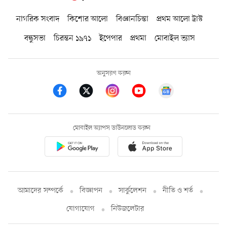
নাগরিক সংবাদ
কিশোর আলো
বিজ্ঞানচিন্তা
প্রথম আলো ট্রাস্ট
বন্ধুসভা
চিরন্তন ১৯৭১
ইপেপার
প্রথমা
মোবাইল ভ্যাস
অনুসরণ করুন
মোবাইল অ্যাপস ডাউনলোড করুন
আমাদের সম্পর্কে
বিজ্ঞাপন
সার্কুলেশন
নীতি ও শর্ত
যোগাযোগ
নিউজলেটার