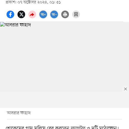
প্রকাশ: ০৭ অক্টোবর ২০২৪, ০১: ৫১
আবরার ফাহাদ
শোকেসের গ্লাস সরিয়ে বের করলেন ল্যাপটপ ও দুটি মুঠোফোন।