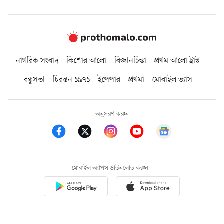
নাগরিক সংবাদ
কিশোর আলো
বিজ্ঞানচিন্তা
প্রথম আলো ট্রাস্ট
বন্ধুসভা
চিরন্তন ১৯৭১
ইপেপার
প্রথমা
মোবাইল ভ্যাস
অনুসরণ করুন
মোবাইল অ্যাপস ডাউনলোড করুন