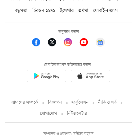
বন্ধুসভা
চিরন্তন ১৯৭১
ইপেপার
প্রথমা
মোবাইল ভ্যাস
অনুসরণ করুন
মোবাইল অ্যাপস ডাউনলোড করুন
আমাদের সম্পর্কে
বিজ্ঞাপন
সার্কুলেশন
নীতি ও শর্ত
যোগাযোগ
নিউজলেটার
সম্পাদক ও প্রকাশক: মতিউর রহমান