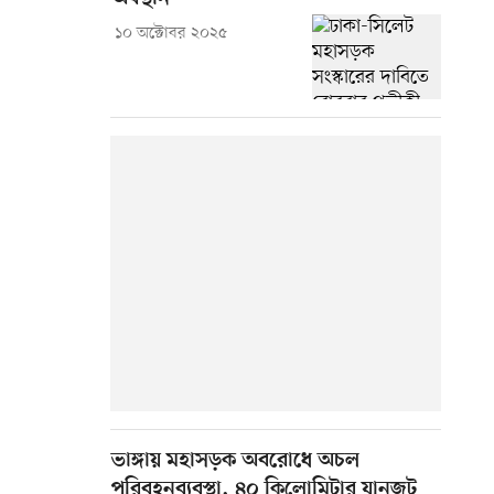
১০ অক্টোবর ২০২৫
ভাঙ্গায় মহাসড়ক অবরোধে অচল
পরিবহনব্যবস্থা, ৪০ কিলোমিটার যানজট