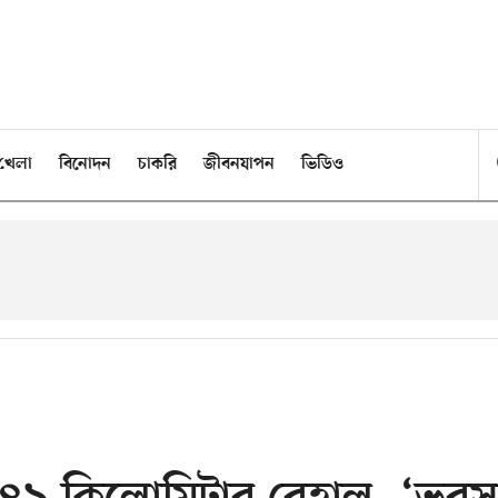
খেলা
বিনোদন
চাকরি
জীবনযাপন
ভিডিও