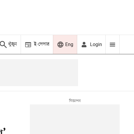
খুঁজুন
ই-পেপার
Login
Eng