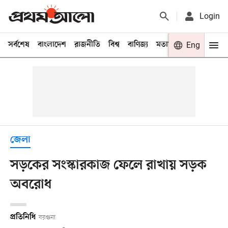
Login
সর্বশেষ
বাংলাদেশ
রাজনীতি
বিশ্ব
বাণিজ্য
মতামত
খেলা
Eng
বিনো
জেলা
সড়কের সংস্কারকাজ ফেলে রাখায় সড়ক
অবরোধ
প্রতিনিধি
বরগুনা