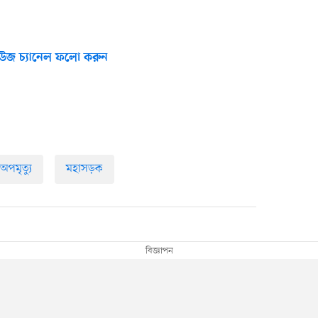
উজ চ্যানেল ফলো করুন
অপমৃত্যু
মহাসড়ক