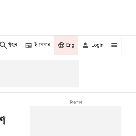
খুঁজুন
ই-পেপার
Login
Eng
শ