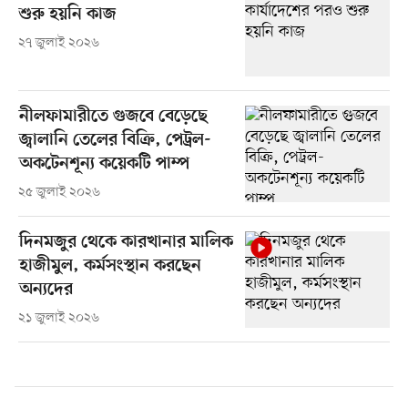
শুরু হয়নি কাজ
২৭ জুলাই ২০২৬
নীলফামারীতে গুজবে বেড়েছে
জ্বালানি তেলের বিক্রি, পেট্রল-
অকটেনশূন্য কয়েকটি পাম্প
২৫ জুলাই ২০২৬
দিনমজুর থেকে কারখানার মালিক
হাজীমুল, কর্মসংস্থান করছেন
অন্যদের
২১ জুলাই ২০২৬