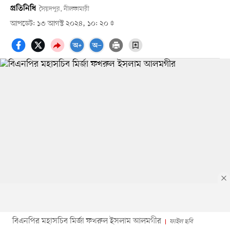
প্রতিনিধি
সৈয়দপুর, নীলফামারী
আপডেট: ১৩ আগস্ট ২০২৪, ১০: ২০
বিএনপির মহাসচিব মির্জা ফখরুল ইসলাম আলমগীর
ফাইল ছবি