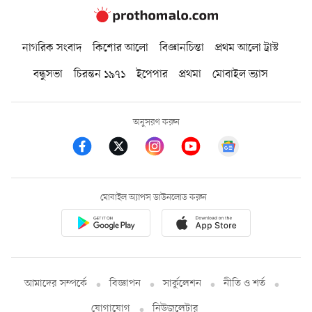
নাগরিক সংবাদ
কিশোর আলো
বিজ্ঞানচিন্তা
প্রথম আলো ট্রাস্ট
বন্ধুসভা
চিরন্তন ১৯৭১
ইপেপার
প্রথমা
মোবাইল ভ্যাস
অনুসরণ করুন
মোবাইল অ্যাপস ডাউনলোড করুন
আমাদের সম্পর্কে
বিজ্ঞাপন
সার্কুলেশন
নীতি ও শর্ত
যোগাযোগ
নিউজলেটার