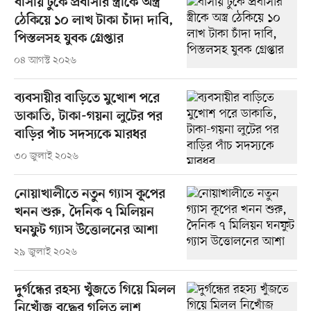
বাসায় ঢুকে প্রবাসীর স্ত্রীকে অস্ত্র
ঠেকিয়ে ১০ লাখ টাকা চাঁদা দাবি,
পিস্তলসহ যুবক গ্রেপ্তার
০৪ আগস্ট ২০২৬
ব্যবসায়ীর বাড়িতে মুখোশ পরে
ডাকাতি, টাকা-গয়না লুটের পর
বাড়ির পাঁচ সদস্যকে মারধর
৩০ জুলাই ২০২৬
নোয়াখালীতে নতুন গ্যাস কূপের
খনন শুরু, দৈনিক ৭ মিলিয়ন
ঘনফুট গ্যাস উত্তোলনের আশা
২৯ জুলাই ২০২৬
দুর্গন্ধের রহস্য খুঁজতে গিয়ে মিলল
নিখোঁজ বৃদ্ধের গলিত লাশ