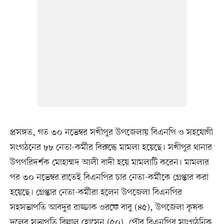
প্রসঙ্গত, গত ৩০ নভেম্বর সখীপুর উপজেলায় বিএনপি ও সহযোগী
সংগঠনের ৮৮ নেতা-কর্মীর বিরুদ্ধে মামলা হয়েছে। সখীপুর থানার
উপপরিদর্শক মোহাম্মদ আলী বাদী হয়ে মামলাটি করেন। মামলার
পর ৩০ নভেম্বর রাতেই বিএনপির চার নেতা-কর্মীকে গ্রেপ্তার করা
হয়েছে। গ্রেপ্তার নেতা-কর্মীরা হলেন উপজেলা বিএনপির
সহসভাপতি আবদুর রাজ্জাক ওরফে বাবু (৪৫), উপজেলা কৃষক
দলের সভাপতি বিল্লাল হোসেন (৫০), পৌর বিএনপির সাংগঠনিক