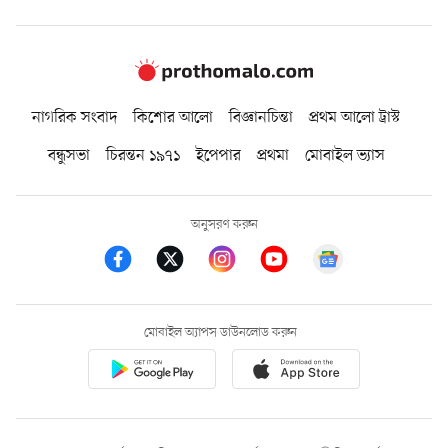
নাগরিক সংবাদ
কিশোর আলো
বিজ্ঞানচিন্তা
প্রথম আলো ট্রাস্ট
বন্ধুসভা
চিরন্তন ১৯৭১
ইপেপার
প্রথমা
মোবাইল ভ্যাস
অনুসরণ করুন
মোবাইল অ্যাপস ডাউনলোড করুন