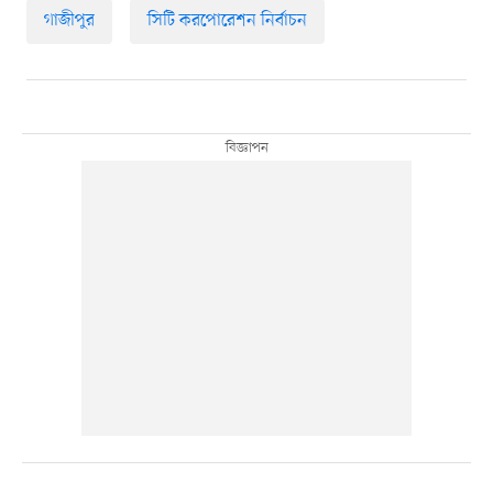
গাজীপুর
সিটি করপোরেশন নির্বাচন