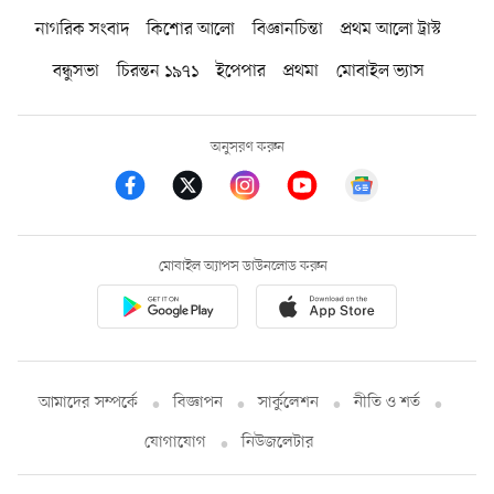
নাগরিক সংবাদ
কিশোর আলো
বিজ্ঞানচিন্তা
প্রথম আলো ট্রাস্ট
বন্ধুসভা
চিরন্তন ১৯৭১
ইপেপার
প্রথমা
মোবাইল ভ্যাস
অনুসরণ করুন
মোবাইল অ্যাপস ডাউনলোড করুন
আমাদের সম্পর্কে
বিজ্ঞাপন
সার্কুলেশন
নীতি ও শর্ত
যোগাযোগ
নিউজলেটার