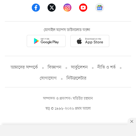
মোবাইল অ্যাপস ডাউনলোড করুন
আমাদের সম্পর্কে
বিজ্ঞাপন
সার্কুলেশন
নীতি ও শর্ত
যোগাযোগ
নিউজলেটার
সম্পাদক ও প্রকাশক: মতিউর রহমান
স্বত্ব © ১৯৯৮-২০২৬ প্রথম আলো