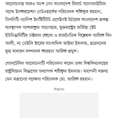
আলোচনায় আরও অংশ নেন বাংলাদেশ রিসার্চ অ্যানালাইসিস
অ্যান্ড ইনফরমেশন নেটওয়ার্কের পরিচালক শফিকুর রহমান,
ডিগনিটি-ড্যানিশ ইনস্টিটিউট এগেইনস্ট টর্চারের বাংলাদেশ প্রকল্প
ব্যবস্থাপক আশরাফুল আনোয়ার, যুক্তরাষ্ট্রের জর্জিয়া স্টেট
ইউনিভার্সিটির ডক্টরাল ফেলো ও রাজনৈতিক বিশ্লেষক আসিফ বিন
আলী, দ্য ডেইলি স্টারের সাংবাদিক জাইমা ইসলাম, ছাত্রদলের
যুগ্ম সাধারণ সম্পাদক ফারহান আরিফ প্রমুখ।
গোলটেবিল আলোচনাটি পরিচালনা করেন ঢাকা বিশ্ববিদ্যালয়ের
রাষ্ট্রবিজ্ঞান বিভাগের অধ্যাপক শরীফুল ইসলাম। সমাপনী বক্তব্য
দেন সপ্রানের গবেষণা পরিচালক মো. জারিফ রহমান।