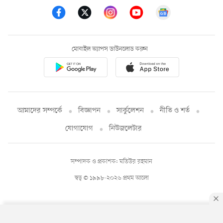
মোবাইল অ্যাপস ডাউনলোড করুন
আমাদের সম্পর্কে
বিজ্ঞাপন
সার্কুলেশন
নীতি ও শর্ত
যোগাযোগ
নিউজলেটার
সম্পাদক ও প্রকাশক: মতিউর রহমান
স্বত্ব © ১৯৯৮-২০২৬ প্রথম আলো