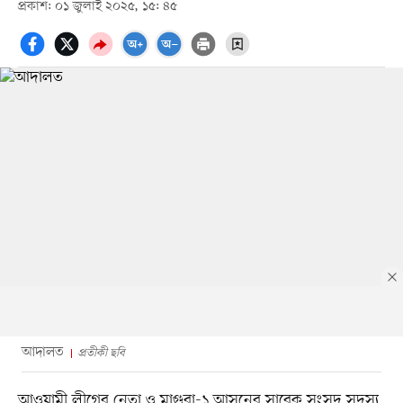
প্রকাশ: ০১ জুলাই ২০২৫, ১৫: ৪৫
আদালত
প্রতীকী ছবি
আওয়ামী লীগের নেতা ও মাগুরা-১ আসনের সাবেক সংসদ সদস্য