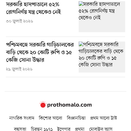
সরকারি হাসপাতালে ৫২%
রোগনির্ণয় যন্ত্র থেকেও নেই
৩০ জুলাই ২০২৬
পশ্চিমবঙ্গে সরকারি গাড়িচালকের
বাড়ি থেকে ২০ কোটি রুপি ও ১৫
কেজি সোনা উদ্ধার
২৯ জুলাই ২০২৬
নাগরিক সংবাদ
কিশোর আলো
বিজ্ঞানচিন্তা
প্রথম আলো ট্রাস্ট
বন্ধুসভা
চিরন্তন ১৯৭১
ইপেপার
প্রথমা
মোবাইল ভ্যাস