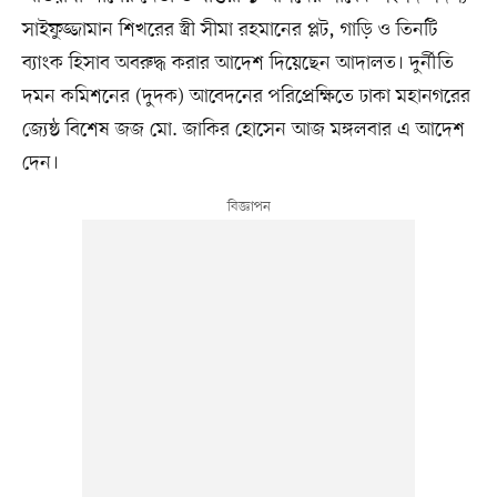
সাইফুজ্জামান শিখরের স্ত্রী সীমা রহমানের প্লট, গাড়ি ও তিনটি
ব্যাংক হিসাব অবরুদ্ধ করার আদেশ দিয়েছেন আদালত। দুর্নীতি
দমন কমিশনের (দুদক) আবেদনের পরিপ্রেক্ষিতে ঢাকা মহানগরের
জ্যেষ্ঠ বিশেষ জজ মো. জাকির হোসেন আজ মঙ্গলবার এ আদেশ
দেন।