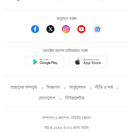
অনুসরণ করুন
মোবাইল অ্যাপস ডাউনলোড করুন
আমাদের সম্পর্কে
বিজ্ঞাপন
সার্কুলেশন
নীতি ও শর্ত
যোগাযোগ
নিউজলেটার
সম্পাদক ও প্রকাশক: মতিউর রহমান
স্বত্ব © ১৯৯৮-২০২৬ প্রথম আলো