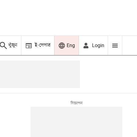
খুঁজুন
ই-পেপার
Login
Eng