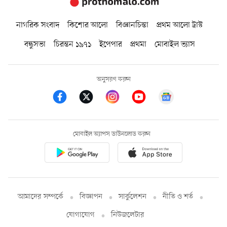
নাগরিক সংবাদ
কিশোর আলো
বিজ্ঞানচিন্তা
প্রথম আলো ট্রাস্ট
বন্ধুসভা
চিরন্তন ১৯৭১
ইপেপার
প্রথমা
মোবাইল ভ্যাস
অনুসরণ করুন
মোবাইল অ্যাপস ডাউনলোড করুন
আমাদের সম্পর্কে
বিজ্ঞাপন
সার্কুলেশন
নীতি ও শর্ত
যোগাযোগ
নিউজলেটার