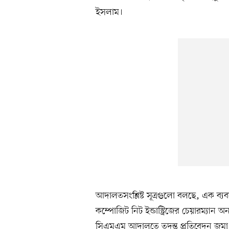
ইসলাম।
আদালতসংশ্লিষ্ট সূত্রগুলো বলছে, এক ব্
কম্পোজিট নিট ইন্ডাস্ট্রিজের চেয়ারম্যান
সিএমএম আদালতে তদন্ত প্রতিবেদন জমা 