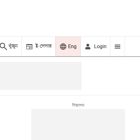
খুঁজুন
ই-পেপার
Login
Eng