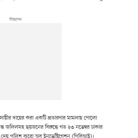
যবসায়ীর দায়ের করা একটি প্রতারণার মামলায় পোলো
 অনন্ত জলিলসহ ছয়জনের বিরুদ্ধে গত ২৩ নভেম্বর ঢাকার
দেয় পুলিশ ব্যুরো অব ইনভেস্টিগেশন (পিবিআই)।