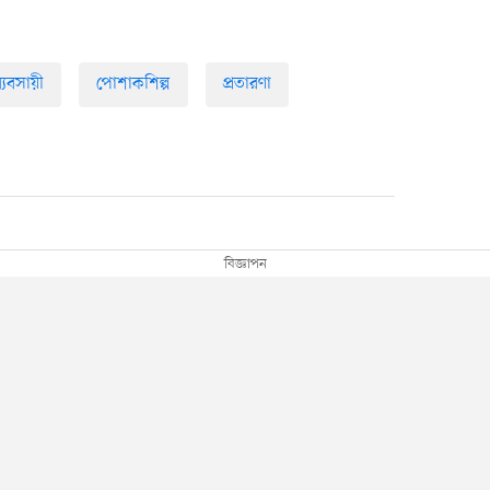
্যবসায়ী
পোশাকশিল্প
প্রতারণা