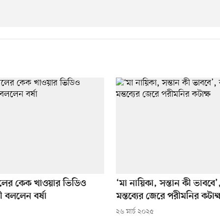
লের কেক খাওয়ার ভিডিও
‘মা নায়িকা, সন্তান কী ভাববে’,
 বললেন বর্ষা
মন্তব্যের জেরে পরীমনির কটাক্
২৬ মার্চ ২০২৫