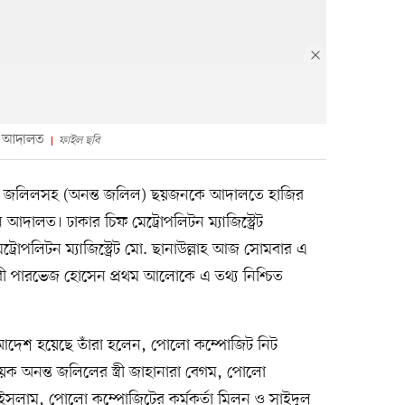
ম) আদালত
ফাইল ছবি
ম এ জলিলসহ (অনন্ত জলিল) ছয়জনকে আদালতে হাজির
দালত। ঢাকার চিফ মেট্রোপলিটন ম্যাজিস্ট্রেট
পলিটন ম্যাজিস্ট্রেট মো. ছানাউল্লাহ আজ সোমবার এ
 পারভেজ হোসেন প্রথম আলোকে এ তথ্য নিশ্চিত
 আদেশ হয়েছে তাঁরা হলেন, পোলো কম্পোজিট নিট
্রনায়ক অনন্ত জলিলের স্ত্রী জাহানারা বেগম, পোলো
 ইসলাম, পোলো কম্পোজিটের কর্মকর্তা মিলন ও সাইদুল