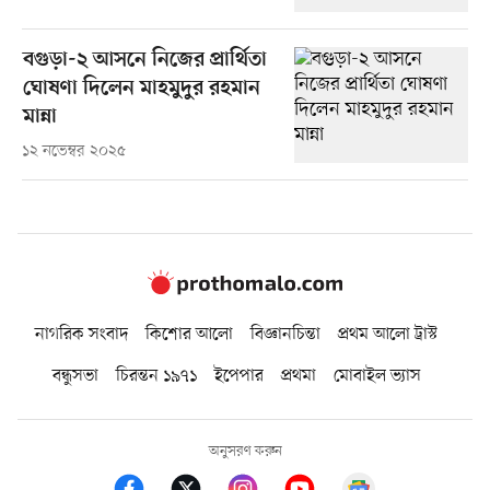
বগুড়া-২ আসনে নিজের প্রার্থিতা
ঘোষণা দিলেন মাহমুদুর রহমান
মান্না
১২ নভেম্বর ২০২৫
নাগরিক সংবাদ
কিশোর আলো
বিজ্ঞানচিন্তা
প্রথম আলো ট্রাস্ট
বন্ধুসভা
চিরন্তন ১৯৭১
ইপেপার
প্রথমা
মোবাইল ভ্যাস
অনুসরণ করুন