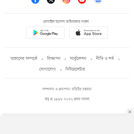
মোবাইল অ্যাপস ডাউনলোড করুন
আমাদের সম্পর্কে
বিজ্ঞাপন
সার্কুলেশন
নীতি ও শর্ত
যোগাযোগ
নিউজলেটার
সম্পাদক ও প্রকাশক: মতিউর রহমান
স্বত্ব © ১৯৯৮-২০২৬ প্রথম আলো
By using this site, you agree to our
Privacy Policy
.
OK