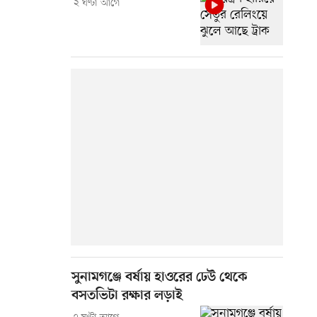
২ ঘণ্টা আগে
সুনামগঞ্জে বর্ষায় হাওরের ঢেউ থেকে
বসতভিটা রক্ষার লড়াই