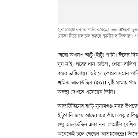
সুনামগঞ্জে বন্যার পানি কমছে। তবে এখনো ডুবে
নৌকা দিয়ে চলাচল করছে স্থানীয় বাসিন্দারা।
‘ঘরো অখনও আটু (হাঁটু) পানি। ঈদের দি
ঘুম নাই। ঘরের ধান-চাউল, খেতা-বালিশ
কমর ভাঙিলায়।’ উঠানে কোমর সমান পান
শ্রমিক আলাউদ্দিন (৫০)। বৃষ্টি থামায় প
অবস্থা দেখতে এসেছেন তিনি।
আলাউদ্দিনের বাড়ি সুনামগঞ্জ সদর উপজে
হাঁটুপানি জমে আছে। এর কাঁচা বেড়ার কি
শুধু আলাউদ্দিন একা নন, গ্রামটির বেশির
অনেকেই চলে গেছেন আশ্রয়কেন্দ্রে। তাঁদে