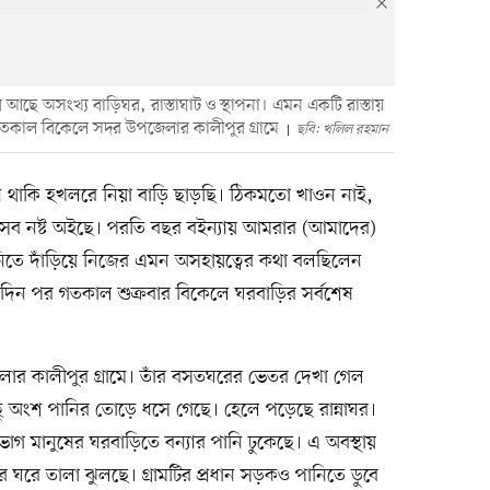
 আছে অসংখ্য বাড়িঘর, রাস্তাঘাট ও স্থাপনা। এমন একটি রাস্তায়
 গতকাল বিকেলে সদর উপজেলার কালীপুর গ্রামে
ছবি: খলিল রহমান
ন থাকি হখলরে নিয়া বাড়ি ছাড়ছি। ঠিকমতো খাওন নাই,
 সব নষ্ট অইছে। পরতি বছর বইন্যায় আমরার (আমাদের)
িতে দাঁড়িয়ে নিজের এমন অসহায়ত্বের কথা বলছিলেন
াঁচ দিন পর গতকাল শুক্রবার বিকেলে ঘরবাড়ির সর্বশেষ
লার কালীপুর গ্রামে। তাঁর বসতঘরের ভেতর দেখা গেল
ছু অংশ পানির তোড়ে ধসে গেছে। হেলে পড়েছে রান্নাঘর।
 ভাগ মানুষের ঘরবাড়িতে বন্যার পানি ঢুকেছে। এ অবস্থায়
র ঘরে তালা ঝুলছে। গ্রামটির প্রধান সড়কও পানিতে ডুবে