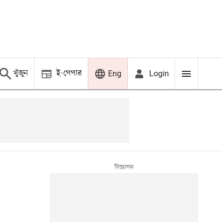
খুঁজুন
ই-পেপার
Login
Eng