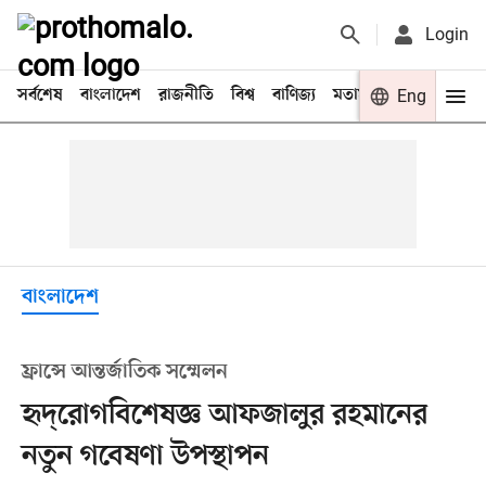
Login
সর্বশেষ
বাংলাদেশ
রাজনীতি
বিশ্ব
বাণিজ্য
মতামত
খেলা
Eng
বিনো
বাংলাদেশ
ফ্রান্সে আন্তর্জাতিক সম্মেলন
হৃদ্‌রোগবিশেষজ্ঞ আফজালুর রহমানের
নতুন গবেষণা উপস্থাপন