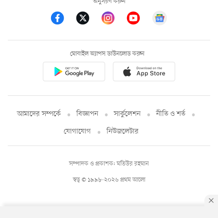
অনুসরণ করুন
মোবাইল অ্যাপস ডাউনলোড করুন
আমাদের সম্পর্কে
বিজ্ঞাপন
সার্কুলেশন
নীতি ও শর্ত
যোগাযোগ
নিউজলেটার
সম্পাদক ও প্রকাশক: মতিউর রহমান
স্বত্ব © ১৯৯৮-২০২৬ প্রথম আলো