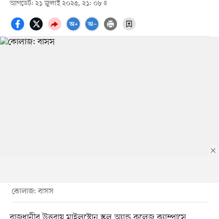
আপডেট: ২১ জুলাই ২০২৫, ২১: ০৮
কোলাজ: বাসস
রাজধানীর উত্তরায় মাইলস্টোন স্কুল অ্যান্ড কলেজ ক‍্যাম্পাসে