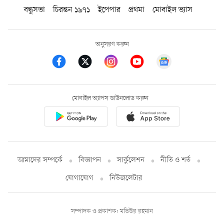
বন্ধুসভা
চিরন্তন ১৯৭১
ইপেপার
প্রথমা
মোবাইল ভ্যাস
অনুসরণ করুন
মোবাইল অ্যাপস ডাউনলোড করুন
আমাদের সম্পর্কে
বিজ্ঞাপন
সার্কুলেশন
নীতি ও শর্ত
যোগাযোগ
নিউজলেটার
সম্পাদক ও প্রকাশক: মতিউর রহমান