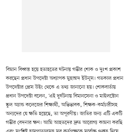
বিমান বিধ্বস্ত হয়ে হতাহতের ঘটনায় গভীর শোক ও দুঃখ প্রকাশ
করছেন প্রধান উপদেষ্টা অধ্যাপক মুহাম্মদ ইউনূস। গতকাল প্রধান
উপদেষ্টার প্রেস উইং থেকে এ তথ্য জানানো হয়। শোকবার্তায়
প্রধান উপদেষ্টা বলেন, ‘এই দুর্ঘটনায় বিমানসেনা ও মাইলস্টোন
স্কুল অ্যান্ড কলেজের শিক্ষার্থী, অভিভাবক, শিক্ষক-কর্মচারীসহ
অন্যদের যে ক্ষতি হয়েছে, তা অপূরণীয়। জাতির জন্য এটি একটি
গভীর বেদনার ক্ষণ। আমি আহতদের দ্রুত আরোগ্য কামনা করছি
এবং সংশ্লিষ্ট হাসপাতালসহ সব কর্তৃপক্ষকে সর্বোচ্চ গুরুত্ব দিয়ে