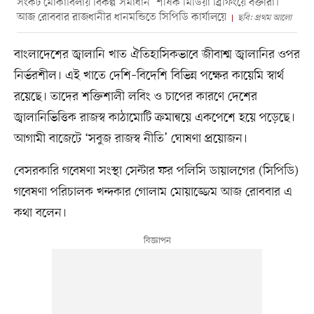
সংকট মোকাবিলায় বিকল্প সমাধান’ শীর্ষক মিডিয়া ব্রিফিংয়ে বক্তারা।
আজ রোববার রাজধানীর ধানমন্ডিতে সিপিডি কার্যালয়ে
ছবি: প্রথম আলো
বাংলাদেশের জ্বালানি খাত ঐতিহাসিকভাবে জীবাশ্ম জ্বালানির ওপর
নির্ভরশীল। এই খাতে দেশি–বিদেশি বিভিন্ন পক্ষের কায়েমি স্বার্থ
রয়েছে। তাদের শক্তিশালী লবিং ও চাপের কারণে দেশের
জ্বালানিভিত্তিক রাজস্ব কাঠামোটি ক্রমান্বয়ে একপেশে হয়ে পড়েছে।
আগামী বাজেটে ‘সবুজ রাজস্ব নীতি’ ঘোষণা প্রয়োজন।
বেসরকারি গবেষণা সংস্থা সেন্টার ফর পলিসি ডায়ালগের (সিপিডি)
গবেষণা পরিচালক খন্দকার গোলাম মোয়াজ্জেম আজ রোববার এ
কথা বলেন।