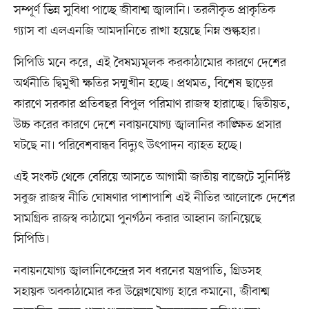
সম্পূর্ণ ভিন্ন সুবিধা পাচ্ছে জীবাশ্ম জ্বালানি। তরলীকৃত প্রাকৃতিক
গ্যাস বা এলএনজি আমদানিতে রাখা হয়েছে নিম্ন শুল্কহার।
সিপিডি মনে করে, এই বৈষম্যমূলক করকাঠামোর কারণে দেশের
অর্থনীতি দ্বিমুখী ক্ষতির সম্মুখীন হচ্ছে। প্রথমত, বিশেষ ছাড়ের
কারণে সরকার প্রতিবছর বিপুল পরিমাণ রাজস্ব হারাচ্ছে। দ্বিতীয়ত,
উচ্চ করের কারণে দেশে নবায়নযোগ্য জ্বালানির কাঙ্ক্ষিত প্রসার
ঘটছে না। পরিবেশবান্ধব বিদ্যুৎ উৎপাদন ব্যাহত হচ্ছে।
এই সংকট থেকে বেরিয়ে আসতে আগামী জাতীয় বাজেটে সুনির্দিষ্ট
সবুজ রাজস্ব নীতি ঘোষণার পাশাপাশি এই নীতির আলোকে দেশের
সামগ্রিক রাজস্ব কাঠামো পুনর্গঠন করার আহ্বান জানিয়েছে
সিপিডি।
নবায়নযোগ্য জ্বালানিকেন্দ্রের সব ধরনের যন্ত্রপাতি, গ্রিডসহ
সহায়ক অবকাঠামোর কর উল্লেখযোগ্য হারে কমানো, জীবাশ্ম