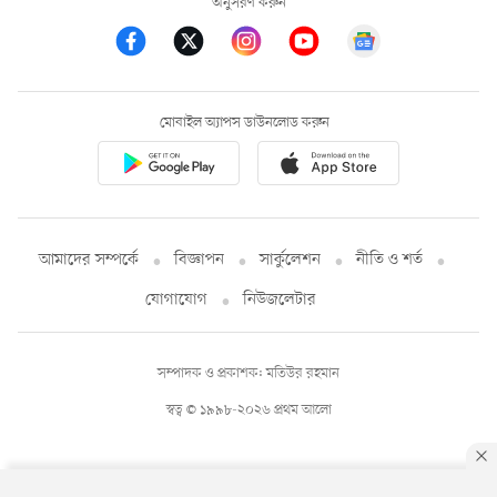
অনুসরণ করুন
মোবাইল অ্যাপস ডাউনলোড করুন
আমাদের সম্পর্কে
বিজ্ঞাপন
সার্কুলেশন
নীতি ও শর্ত
যোগাযোগ
নিউজলেটার
সম্পাদক ও প্রকাশক: মতিউর রহমান
স্বত্ব © ১৯৯৮-২০২৬ প্রথম আলো