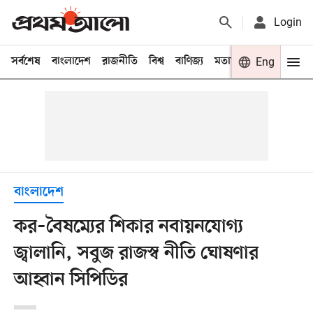
Login
সর্বশেষ
বাংলাদেশ
রাজনীতি
বিশ্ব
বাণিজ্য
মতামত
খেলা
Eng
বিনো
বাংলাদেশ
কর–বৈষম্যের শিকার নবায়নযোগ্য
জ্বালানি, সবুজ রাজস্ব নীতি ঘোষণার
আহ্বান সিপিডির