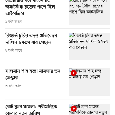
রেস্তোরাঁয় পচা মাংসে রং,
জমাটবাঁধা রক্তের পাশে ছিল
আইসক্রিম
১ ঘণ্টা আগে
রিজার্ভ চুরির তদন্ত প্রতিবেদন
দাখিল ৯৭তম বার পেছাল
২ ঘণ্টা আগে
সালমান শাহ হত্যা মামলায় ডন
গ্রেপ্তার
৩ ঘণ্টা আগে
বোট ক্লাব মামলা: পরীমনিকে
জেরার নতুন তারিখ