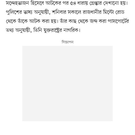
সন্দেহভাজন হিসেবে আটকের পর ৫৪ ধারায় গ্রেপ্তার দেখানো হয়।
পুলিশের ভাষ্য অনুযায়ী, শনিবার সকালে রাজধানীর মিন্টো রোড
থেকে তাঁকে আটক করা হয়। তাঁর কাছ থেকে জব্দ করা পাসপোর্টের
তথ্য অনুযায়ী, তিনি যুক্তরাষ্ট্রের নাগরিক।