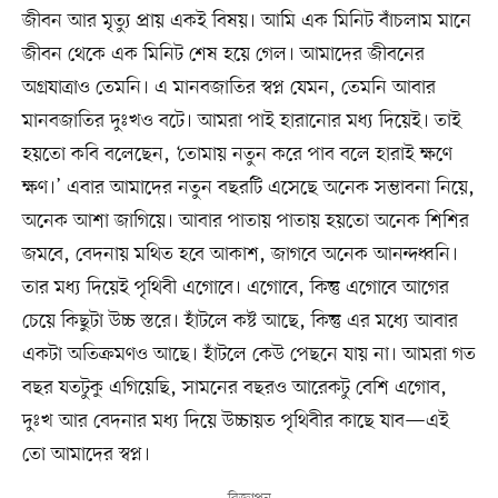
জীবন আর মৃত্যু প্রায় একই বিষয়। আমি এক মিনিট বাঁচলাম মানে
জীবন থেকে এক মিনিট শেষ হয়ে গেল। আমাদের জীবনের
অগ্রযাত্রাও তেমনি। এ মানবজাতির স্বপ্ন যেমন, তেমনি আবার
মানবজাতির দুঃখও বটে। আমরা পাই হারানোর মধ্য দিয়েই। তাই
হয়তো কবি বলেছেন, ‘তোমায় নতুন করে পাব বলে হারাই ক্ষণে
ক্ষণ।’ এবার আমাদের নতুন বছরটি এসেছে অনেক সম্ভাবনা নিয়ে,
অনেক আশা জাগিয়ে। আবার পাতায় পাতায় হয়তো অনেক শিশির
জমবে, বেদনায় মথিত হবে আকাশ, জাগবে অনেক আনন্দধ্বনি।
তার মধ্য দিয়েই পৃথিবী এগোবে। এগোবে, কিন্তু এগোবে আগের
চেয়ে কিছুটা উচ্চ স্তরে। হাঁটলে কষ্ট আছে, কিন্তু এর মধ্যে আবার
একটা অতিক্রমণও আছে। হাঁটলে কেউ পেছনে যায় না। আমরা গত
বছর যতটুকু এগিয়েছি, সামনের বছরও আরেকটু বেশি এগোব,
দুঃখ আর বেদনার মধ্য দিয়ে উচ্চায়ত পৃথিবীর কাছে যাব—এই
তো আমাদের স্বপ্ন।