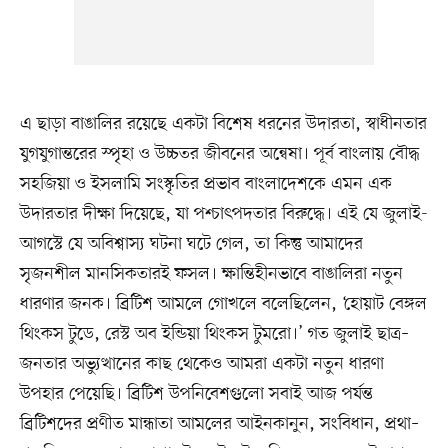
এ ছাড়া বাঙালির রয়েছে একটা বিশেষ ধরনের উদারতা, স্বাধীনতার
যুগযুগান্তরের স্পৃহা ও উচ্চতর জীবনের অন্বেষা। পূর্ব বাংলায় বৌদ্ধ
সহজিয়া ও ইসলামি সংস্কৃতির প্রভাব বাংলাদেশকে এমন এক
উদারতার দীক্ষা দিয়েছে, যা পশ্চাৎপদতার বিরুদ্ধে। এই যে জুলাই-
আগস্টে যে অবিশ্বাস্য ঘটনা ঘটে গেল, তা কিন্তু আমাদের
সৃজনশীল মানসিকতারই ফসল। ক্ষান্তিহীনভাবে বাঙালিরা নতুন
ধারণার জনক। ব্রিটিশ আমলে গোখলে বলেছিলেন, ‘হোয়াট বেঙ্গল
থিংকস টুডে, রেস্ট অব ইন্ডিয়া থিংকস টুমরো।’ গত জুলাই ছাত্র–
জনতার অভ্যুত্থানের কাছ থেকেও আমরা একটা নতুন ধারণা
উপহার পেয়েছি। ব্রিটিশ উপনিবেশগুলো সবাই আজ পর্যন্ত
ব্রিটিশদের প্রণীত মান্ধাতা আমলের আইনকানুন, সংবিধান, প্রথা–