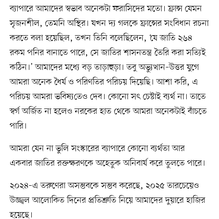
ব্যাপারে আমাদের স্বভাব অনেকটা ফরাসিদের মতো। ফ্রান্স যেমন
সৃজনশীল, তেমনি অস্থির। যখন দ্য গলকে ফ্রান্সের সংবিধান রচনা
করতে বলা হয়েছিল, তখন তিনি বলেছিলেন, ‘যে জাতি ২৬৪
রকম পনির বানাতে পারে, সে জাতির শাসনতন্ত্র তৈরি করা সতি৵ই
কঠিন।’ আমাদের মধে৵ বড় তাড়াহুড়া। তবু অভ্যুত্থান–উত্তর যুগে
আমরা অনেক ধৈর্য ও পরিণতির পরিচয় দিয়েছি। আশা করি, এ
পরিচয় আমরা ভবিষ৵তেও দেব। কোনো সৎ চেষ্টাই ব্যর্থ না। তাতে
স্বর্গ অজি৴ত না হলেও নরকের হাত থেকে আমরা অনেকটাই বাঁচতে
পারি।
আমরা যেন না ভুলি সংস্কারের ব্যাপারে কোনো ব্যর্থতা আর
একবার জাতির রক্তক্ষরণকে অহেতুক অনিবার্য করে তুলতে পারে।
২০২৪–এ তরুণেরা অসম্ভবকে সম্ভব করেছে, ২০২৫ তারচেয়েও
উজ্জ্বল আলোকিত দিনের প্রতিশ্রুতি নিয়ে আমাদের দুয়ারে হাজির
হয়েছে।