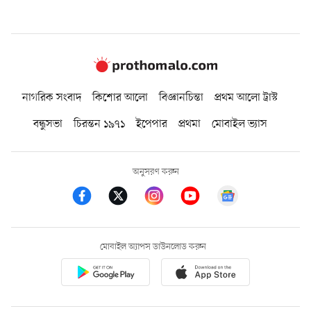
নাগরিক সংবাদ
কিশোর আলো
বিজ্ঞানচিন্তা
প্রথম আলো ট্রাস্ট
বন্ধুসভা
চিরন্তন ১৯৭১
ইপেপার
প্রথমা
মোবাইল ভ্যাস
অনুসরণ করুন
মোবাইল অ্যাপস ডাউনলোড করুন