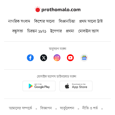
নাগরিক সংবাদ
কিশোর আলো
বিজ্ঞানচিন্তা
প্রথম আলো ট্রাস্ট
বন্ধুসভা
চিরন্তন ১৯৭১
ইপেপার
প্রথমা
মোবাইল ভ্যাস
অনুসরণ করুন
মোবাইল অ্যাপস ডাউনলোড করুন
আমাদের সম্পর্কে
বিজ্ঞাপন
সার্কুলেশন
নীতি ও শর্ত