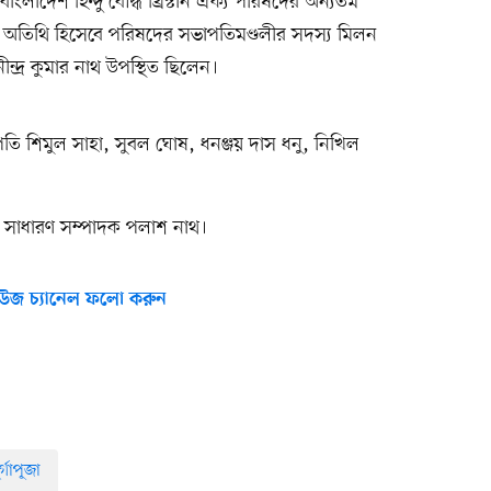
াংলাদেশ হিন্দু বৌদ্ধ খ্রিস্টান ঐক্য পরিষদের অন্যতম
ষ অতিথি হিসেবে পরিষদের সভাপতিমণ্ডলীর সদস্য মিলন
নীন্দ্র কুমার নাথ উপস্থিত ছিলেন।
ি শিমুল সাহা, সুবল ঘোষ, ধনঞ্জয় দাস ধনু, নিখিল
ত সাধারণ সম্পাদক পলাশ নাথ।
উজ চ্যানেল ফলো করুন
্গাপূজা