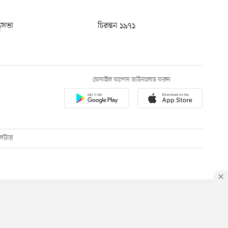
ধুসভা
চিরন্তন ১৯৭১
মোবাইল অ্যাপস ডাউনলোড করুন
েটার