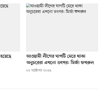
 হয়েছে
আওয়ামী লীগের ঘাপটি মেরে থাকা
অনুচরেরা এখনো তৎপর: মির্জা ফখরুল
০২ অক্টোবর ২০২৫