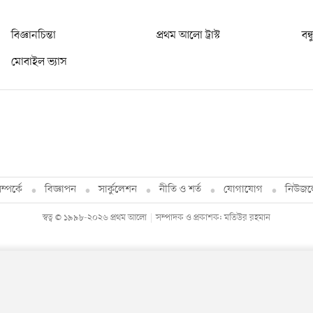
বিজ্ঞানচিন্তা
প্রথম আলো ট্রাস্ট
বন্
মোবাইল ভ্যাস
্পর্কে
বিজ্ঞাপন
সার্কুলেশন
নীতি ও শর্ত
যোগাযোগ
নিউজল
স্বত্ব © ১৯৯৮-২০২৬ প্রথম আলো
সম্পাদক ও প্রকাশক: মতিউর রহমান
By using this site, you agree to our
Privacy Policy
.
OK