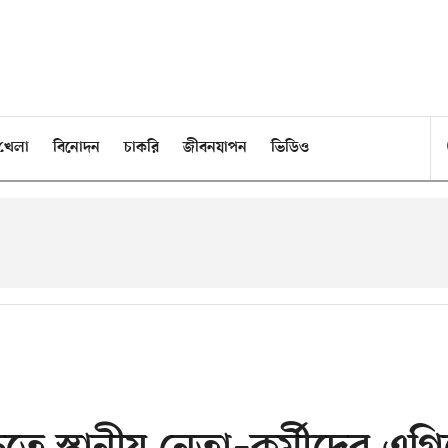
খেলা
বিনোদন
চাকরি
জীবনযাপন
ভিডিও