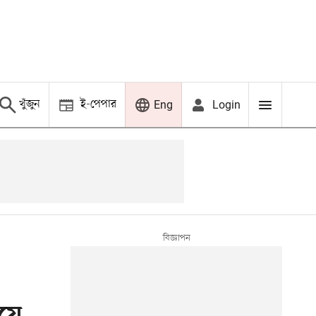
খুঁজুন
ই-পেপার
Login
Eng