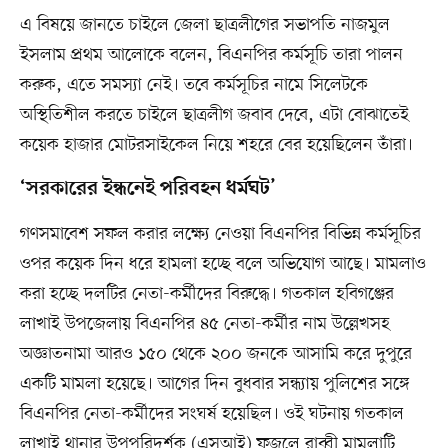
এ বিষয়ে জানতে চাইলে জেলা ছাত্রলীগের সভাপতি নাজমুল
ইসলাম প্রথম আলোকে বলেন, বিএনপির কর্মসূচি তারা পালন
করুক, এতে সমস্যা নেই। তবে কর্মসূচির নামে সিলেটকে
অস্থিতিশীল করতে চাইলে ছাত্রলীগ জবাব দেবে, এটা বোঝাতেই
কয়েক হাজার মোটরসাইকেল নিয়ে শহরে বের হয়েছিলেন তাঁরা।
‘সরকারের ইন্ধনেই পরিবহন ধর্মঘট’
গণসমাবেশ সফল করার লক্ষ্যে নেওয়া বিএনপির বিভিন্ন কর্মসূচির
ওপর কয়েক দিন ধরে হামলা হচ্ছে বলে অভিযোগ আছে। মামলাও
করা হচ্ছে দলটির নেতা-কর্মীদের বিরুদ্ধে। গতকাল হবিগঞ্জের
লাখাই উপজেলায় বিএনপির ৪৫ নেতা-কর্মীর নাম উল্লেখসহ
অজ্ঞাতনামা আরও ১৫০ থেকে ২০০ জনকে আসামি করে দুপুরে
একটি মামলা হয়েছে। আগের দিন বুধবার সন্ধ্যায় পুলিশের সঙ্গে
বিএনপির নেতা-কর্মীদের সংঘর্ষ হয়েছিল। ওই ঘটনায় গতকাল
লাখাই থানার উপপরিদর্শক (এসআই) ফজলে রাব্বী মামলাটি