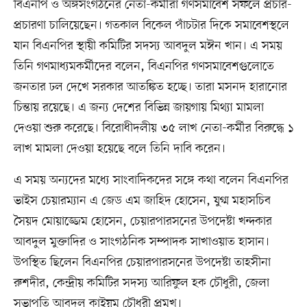
বিএনপি ও অঙ্গসংগঠনের নেতা-কর্মীরা গণসমাবেশ সফলে প্রচার-
প্রচারণা চালিয়েছেন। গতকাল বিকেল পাঁচটার দিকে সমাবেশস্থলে
যান বিএনপির স্থায়ী কমিটির সদস্য আবদুল মঈন খান। এ সময়
তিনি গণমাধ্যমকর্মীদের বলেন, বিএনপির গণসমাবেশগুলোতে
জনতার ঢল দেখে সরকার আতঙ্কিত হচ্ছে। তারা মসনদ হারানোর
চিন্তায় রয়েছে। এ জন্য দেশের বিভিন্ন জায়গায় মিথ্যা মামলা
দেওয়া শুরু করেছে। বিরোধীদলীয় ৩৫ লাখ নেতা-কর্মীর বিরুদ্ধে ১
লাখ মামলা দেওয়া হয়েছে বলে তিনি দাবি করেন।
এ সময় অন্যদের মধ্যে সাংবাদিকদের সঙ্গে কথা বলেন বিএনপির
ভাইস চেয়ারম্যান এ জেড এম জাহিদ হোসেন, যুগ্ম মহাসচিব
সৈয়দ মোয়াজ্জেম হোসেন, চেয়ারপারসনের উপদেষ্টা খন্দকার
আবদুল মুক্তাদির ও সাংগঠনিক সম্পাদক সাখাওয়াত হাসান।
উপস্থিত ছিলেন বিএনপির চেয়ারপারসনের উপদেষ্টা তাহসীনা
রুশদীর, কেন্দ্রীয় কমিটির সদস্য আরিফুল হক চৌধুরী, জেলা
সভাপতি আবদুল কাইয়ুম চৌধুরী প্রমুখ।