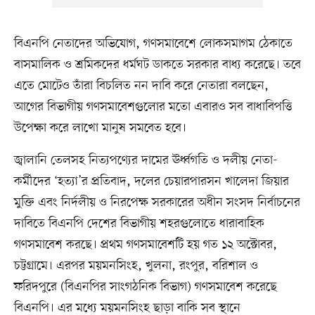
বিএনপি নেতাদের অভিযোগ, গণসমাবেশে লোকসমাগম ঠেকাতে
বাসমালিক ও শ্রমিকদের ধর্মঘট ডাকতে সরকার বাধ্য করেছে। তবে
এতে মোটেও তাঁরা বিচলিত নন দাবি করে নেতারা বলছেন,
আগের বিভাগীয় গণসমাবেশগুলোর মতো এবারও সব বাধাবিপত্তি
উপেক্ষা করে লাখো মানুষ সমবেত হবে।
জ্বালানি তেলসহ নিত্যপণ্যের দামের ঊর্ধ্বগতি ও দলীয় নেতা-
কর্মীদের ‘হত্যা’র প্রতিবাদ, দলের চেয়ারপারসন খালেদা জিয়ার
মুক্তি এবং নির্দলীয় ও নিরপেক্ষ সরকারের অধীন সংসদ নির্বাচনের
দাবিতে বিএনপি দেশের বিভাগীয় শহরগুলোতে ধারাবাহিক
গণসমাবেশ করছে। প্রথম গণসমাবেশটি হয় গত ১২ অক্টোবর,
চট্টগ্রামে। এরপর ময়মনসিংহ, খুলনা, রংপুর, বরিশাল ও
ফরিদপুরে (বিএনপির সাংগঠনিক বিভাগ) গণসমাবেশ করেছে
বিএনপি। এর মধ্যে ময়মনসিংহ ছাড়া বাকি সব স্থানে