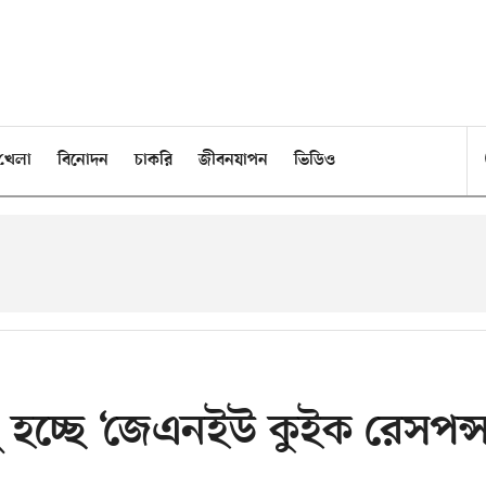
খেলা
বিনোদন
চাকরি
জীবনযাপন
ভিডিও
ালু হচ্ছে ‘জেএনইউ কুইক রেসপন্