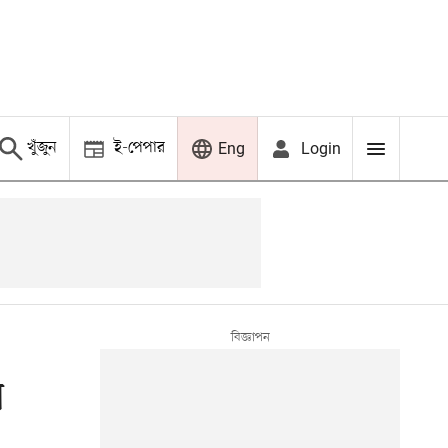
খুঁজুন
ই-পেপার
Login
Eng
স