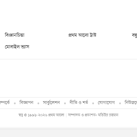
বিজ্ঞানচিন্তা
প্রথম আলো ট্রাস্ট
বন্
মোবাইল ভ্যাস
্পর্কে
বিজ্ঞাপন
সার্কুলেশন
নীতি ও শর্ত
যোগাযোগ
নিউজল
স্বত্ব © ১৯৯৮-২০২৬ প্রথম আলো
সম্পাদক ও প্রকাশক: মতিউর রহমান