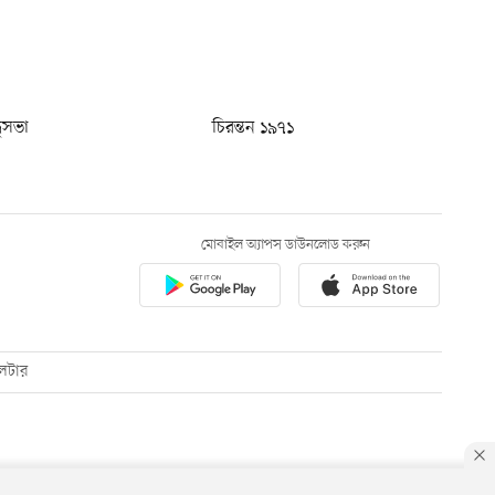
ধুসভা
চিরন্তন ১৯৭১
মোবাইল অ্যাপস ডাউনলোড করুন
েটার