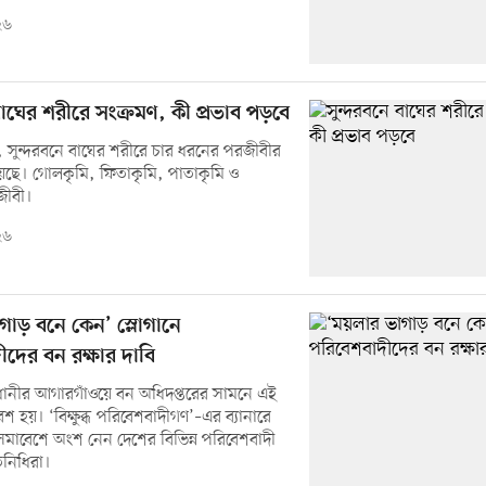
২৬
বাঘের শরীরে সংক্রমণ, কী প্রভাব পড়বে
, সুন্দরবনে বাঘের শরীরে চার ধরনের পরজীবীর
েছে। গোলকৃমি, ফিতাকৃমি, পাতাকৃমি ও
ীবী।
২৬
গাড় বনে কেন’ স্লোগানে
ীদের বন রক্ষার দাবি
ধানীর আগারগাঁওয়ে বন অধিদপ্তরের সামনে এই
 হয়। ‘বিক্ষুব্ধ পরিবেশবাদীগণ’–এর ব্যানারে
াবেশে অংশ নেন দেশের বিভিন্ন পরিবেশবাদী
িনিধিরা।