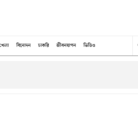
খেলা
বিনোদন
চাকরি
জীবনযাপন
ভিডিও