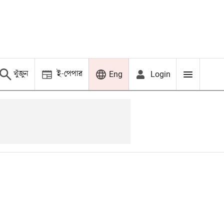
খুঁজুন
ই-পেপার
Login
Eng