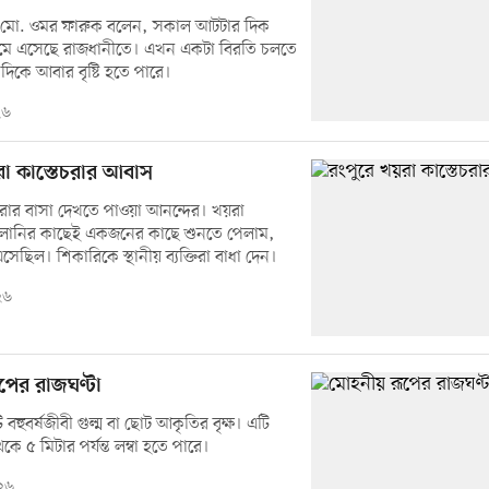
মো. ওমর ফারুক বলেন, সকাল আটটার দিক
 কমে এসেছে রাজধানীতে। এখন একটা বিরতি চলতে
 দিকে আবার বৃষ্টি হতে পারে।
২৬
রা কাস্তেচরার আবাস
েচরার বাসা দেখতে পাওয়া আনন্দের। খয়রা
কলোনির কাছেই একজনের কাছে শুনতে পেলাম,
েছিল। শিকারিকে স্থানীয় ব্যক্তিরা বাধা দেন।
২৬
পের রাজঘণ্টা
 বহুবর্ষজীবী গুল্ম বা ছোট আকৃতির বৃক্ষ। এটি
ে ৫ মিটার পর্যন্ত লম্বা হতে পারে।
২৬