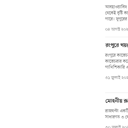
আবহাওয়াবিদ 
থেকেই বৃষ্টি
পারে। দুপুরের
০৪ আগস্ট ২০
রংপুরে খয়
রংপুরে কাস্ত
কাস্তেচরার 
পাখিশিকারি এস
৩১ জুলাই ২০
মোহনীয় রূ
রাজঘণ্টা একটি
সাধারণত ৩ থেক
৩০ জুলাই ২০