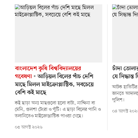
বাংলাদেশ কৃষি বিশ্ববিদ্যালয়ের
চাঁদা তোল
গবেষণা
আড়িয়ল বিলের পাঁচ দেশি
যে সিদ্ধান
মাছে মিলল মাইক্রোপ্লাস্টিক, সবচেয়ে
আটক হাতিটির ব
বেশি কই মাছে
জানতে আদালতের
পুলিশ।
কই ছাড়া অন্য মাছগুলো হলো বাটা, নান্দিনা বা
মেনি, গুলশা টেংরা ও পুঁটি। এ ছাড়া বিলের পানি ও
০৪ আগস্ট ২০২
তলানিতেও মাইক্রোপ্লাস্টিক পাওয়া গেছে।
০৫ আগস্ট ২০২৬