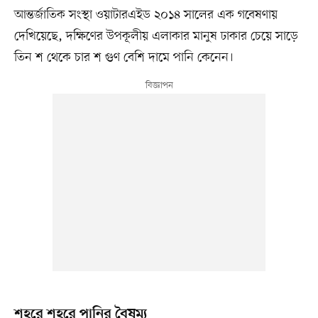
আন্তর্জাতিক সংস্থা ওয়াটারএইড ২০১৪ সালের এক গবেষণায়
দেখিয়েছে, দক্ষিণের উপকূলীয় এলাকার মানুষ ঢাকার চেয়ে সাড়ে
তিন শ থেকে চার শ গুণ বেশি দামে পানি কেনেন।
শহরে শহরে পানির বৈষম্য