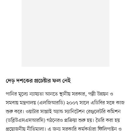
দেড় দশকের প্রচেষ্টার ফল নেই
পানির মূল্যে ন্যায্যতা আনতে স্থানীয় সরকার, পল্লী উন্নয়ন ও
সমবায় মন্ত্রণালয় (এলজিআরডি) ২০০৭ সালে এডিবির সঙ্গে কাজ
শুরু করে। ওয়াটার সাপ্লাই অ্যান্ড স্যানিটেশন রেগুলেটরি কমিশন
(ডব্লিউএসএসআরসি) গঠনেরও প্রক্রিয়া শুরু হয়। তৈরি করা হয়
প্রয়োজনীয় নীতিমালা। এ জন্য সরকারি কর্মকর্তারা ফিলিপাইন ও