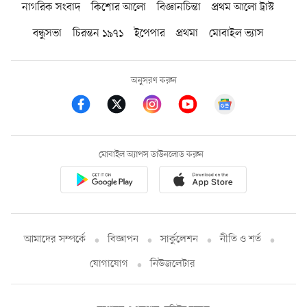
নাগরিক সংবাদ
কিশোর আলো
বিজ্ঞানচিন্তা
প্রথম আলো ট্রাস্ট
বন্ধুসভা
চিরন্তন ১৯৭১
ইপেপার
প্রথমা
মোবাইল ভ্যাস
অনুসরণ করুন
মোবাইল অ্যাপস ডাউনলোড করুন
আমাদের সম্পর্কে
বিজ্ঞাপন
সার্কুলেশন
নীতি ও শর্ত
যোগাযোগ
নিউজলেটার