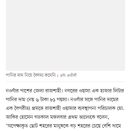
পানির দাম নিয়ে বৈষম্য কমেনি
ছবি: প্রতীকী
নওগাঁর পাশের জেলা রাজশাহী। নগরের ওয়াসা এক হাজার লিটার
পানির দাম নেয় ৬ টাকা ৮১ পয়সা। নওগাঁর সঙ্গে পানির দামের
এক বৈপরীত্য প্রসঙ্গে রাজশাহী ওয়াসার ব্যবস্থাপনা পরিচালক মো.
জাকির হোসেন গতকাল মঙ্গলবার
প্রথম আলো
কে বলেন,
‘অপেক্ষাকৃত ছোট শহরের মানুষকে বড় শহরের চেয়ে বেশি দামে