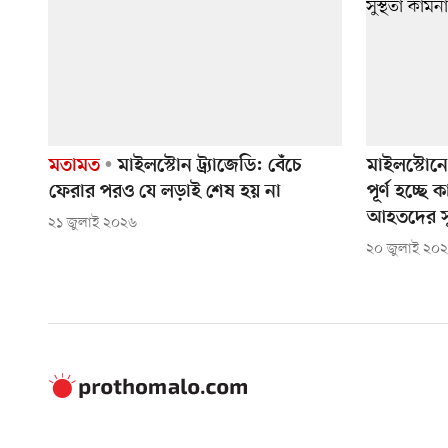
মতামত
মাইলস্টোন ট্র্যাজেডি: বেঁচে
মাইলস্টোনে 
ফেরার পরও যে লড়াই শেষ হয় না
পূর্ণ হচ্ছে
আহতদের সু
২১ জুলাই ২০২৬
২০ জুলাই ২০