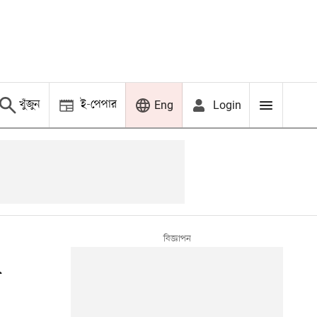
খুঁজুন
ই-পেপার
Login
Eng
ন