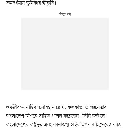
ক্রমবর্ধমান ভূমিকার স্বীকৃতি।
কর্মজীবনে নাহিদা সোবহান রোম, কলকাতা ও জেনেভায়
বাংলাদেশ মিশনে দায়িত্ব পালন করেছেন। তিনি জর্ডানে
বাংলাদেশের রাষ্ট্রদূত এবং কানাডায় হাইকমিশনার হিসেবেও কাজ