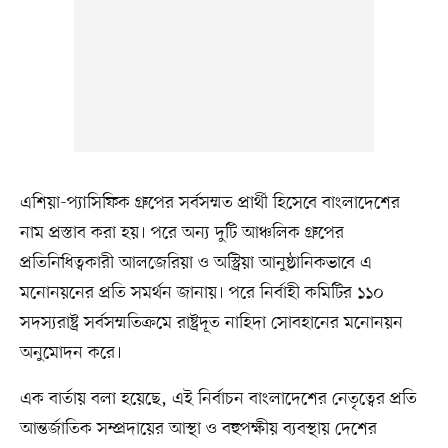
এশিয়া-প্যাসিফিক গ্রুপের সর্বসম্মত প্রার্থী হিসেবে বাংলাদেশের
নাম প্রস্তাব করা হয়। পরে অন্য দুটি আঞ্চলিক গ্রুপের
প্রতিনিধিত্বকারী আলজেরিয়া ও অস্ট্রিয়া আনুষ্ঠানিকভাবে এ
মনোনয়নের প্রতি সমর্থন জানায়। পরে নির্বাহী কমিটির ১১০
সদস্যরাষ্ট্র সর্বসম্মতিক্রমে রাষ্ট্রদূত নাহিদা সোবহানের মনোনয়ন
অনুমোদন করে।
এক বার্তায় বলা হয়েছে, এই নির্বাচন বাংলাদেশের নেতৃত্বের প্রতি
আন্তর্জাতিক সম্প্রদায়ের আস্থা ও বহুপক্ষীয় ব্যবস্থায় দেশের