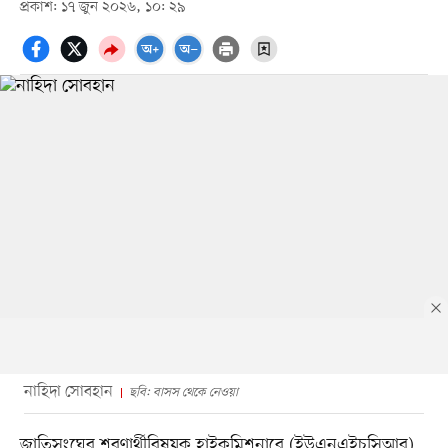
প্রকাশ: ১৭ জুন ২০২৬, ১০: ২৯
নাহিদা সোবহান
ছবি: বাসস থেকে নেওয়া
জাতিসংঘের শরণার্থীবিষয়ক হাইকমিশনারে (ইউএনএইচসিআর)