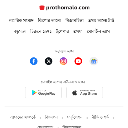
নাগরিক সংবাদ
কিশোর আলো
বিজ্ঞানচিন্তা
প্রথম আলো ট্রাস্ট
বন্ধুসভা
চিরন্তন ১৯৭১
ইপেপার
প্রথমা
মোবাইল ভ্যাস
অনুসরণ করুন
মোবাইল অ্যাপস ডাউনলোড করুন
আমাদের সম্পর্কে
বিজ্ঞাপন
সার্কুলেশন
নীতি ও শর্ত
যোগাযোগ
নিউজলেটার