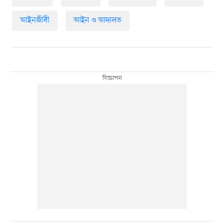
আইনজীবী
আইন ও আদালত