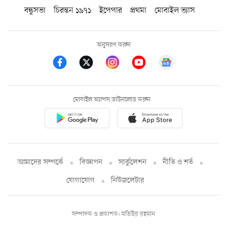
বন্ধুসভা
চিরন্তন ১৯৭১
ইপেপার
প্রথমা
মোবাইল ভ্যাস
অনুসরণ করুন
মোবাইল অ্যাপস ডাউনলোড করুন
আমাদের সম্পর্কে
বিজ্ঞাপন
সার্কুলেশন
নীতি ও শর্ত
যোগাযোগ
নিউজলেটার
সম্পাদক ও প্রকাশক: মতিউর রহমান