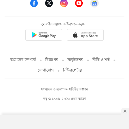
মোবাইল অ্যাপস ডাউনলোড করুন
আমাদের সম্পর্কে
বিজ্ঞাপন
সার্কুলেশন
নীতি ও শর্ত
যোগাযোগ
নিউজলেটার
সম্পাদক ও প্রকাশক: মতিউর রহমান
স্বত্ব © ১৯৯৮-২০২৬ প্রথম আলো