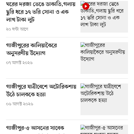
ঘরের দরজা ভেঙে ডাকাতি,গলায়
ছুরি ধরে ১৭ ভরি সোনা ও এক
লাখ টাকা লুট
২০ ঘণ্টা আগে
গাজীপুরের কালিয়াকৈরে
অনুসরণীয় উদ্যোগ
০৭ আগস্ট ২০২৬
গাজীপুরে যাত্রীবেশে অটোরিকশায়
উঠে চালককে হত্যা
০৬ আগস্ট ২০২৬
গাজীপুর-৫ আসনের সাবেক