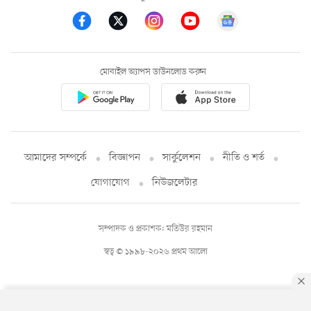
মোবাইল অ্যাপস ডাউনলোড করুন
আমাদের সম্পর্কে
বিজ্ঞাপন
সার্কুলেশন
নীতি ও শর্ত
যোগাযোগ
নিউজলেটার
সম্পাদক ও প্রকাশক: মতিউর রহমান
স্বত্ব © ১৯৯৮-২০২৬ প্রথম আলো