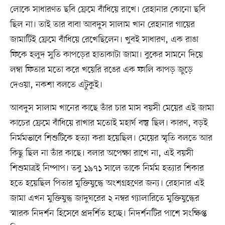
লোকে সাধারণত ছবি ফ্রেমে বাঁধিয়ে রাখে। রেহানার কোনো ছবি
ছিল না। তাই তার বাবা আবদুস সালাম খান রেহানার গায়ের
জামাটিই ফ্রেমে বাঁধিয়ে রেখেছিলেন। খুবই সাধারণ, এক রাঙা
ফিকে হলুদ সুতি কাপড়ের হাতাকাটা জামা। বুকের সামনে দিয়ে
লম্বা ফিতার মতো করে খয়েরি রঙের এক ফালি কাপড় জুড়ে
দেওয়া, নকশা বলতে এটুকুই।
আবদুস সালাম খানের কাছে তাঁর চার মাস বয়সী মেয়ের এই জামা
কাচের ফ্রেমে বাঁধিয়ে রাখার মতোই মহার্ঘ বস্তু ছিল। কারণ, বড়ই
নির্মমভাবে শিশুটিকে হত্যা করা হয়েছিল। মেয়ের স্মৃতি বলতে আর
কিছু ছিল না তাঁর কাছে। বলার অপেক্ষা রাখে না, এই বয়সী
শিশুমাত্রই নিষ্পাপ। তবু ১৯৭১ সালে তাকে নির্মম হত্যার শিকার
হতে হয়েছিল পিতার মুক্তিযুদ্ধে অংশগ্রহণের জন্য। রেহানার এই
জামা এখন মুক্তিযুদ্ধ জাদুঘরের ২ নম্বর গ্যালারিতে মুক্তিযুদ্ধের
স্মারক নিদর্শন হিসেবে প্রদর্শিত হচ্ছে। নিদর্শনটির পাশে সংক্ষিপ্ত