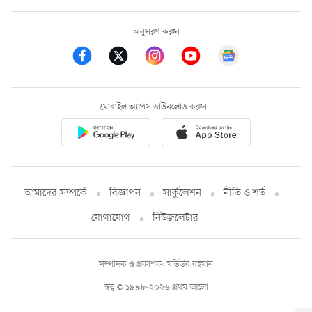
অনুসরণ করুন
মোবাইল অ্যাপস ডাউনলোড করুন
আমাদের সম্পর্কে
বিজ্ঞাপন
সার্কুলেশন
নীতি ও শর্ত
যোগাযোগ
নিউজলেটার
সম্পাদক ও প্রকাশক: মতিউর রহমান
স্বত্ব © ১৯৯৮-২০২৬ প্রথম আলো