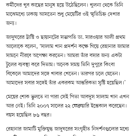
কর্মীদের খুব কাছের মানুষ হয়ে উঠেছিলেন। খুলনা থেকে তিনি
মাঝেমধ্যে ঢাকায় আসতেন শুধু মেয়েটির ওই স্মৃতিচিহ্ন দেখার
জন্য।
জাদুঘরের ট্রাস্টি ও ছায়ানটের সভাপতি ডা. সারওয়ার আলী প্রথম
আলোকে বলেন, ‘সালাম খান প্রদর্শন কক্ষে গিয়ে রেহানার জামার
সামনে নীরবে অপেক্ষা করতেন। আমরা তাঁর বসার জন্য একটা
টুলের ব্যবস্থা করে দিতাম। অনেক সময় তিনি দুপুরে কিংবা
বিকেলে আমাদের সঙ্গে খাবার খেতেন। তারপর চলে যেতেন।
আমাদের সবার সঙ্গেই তাঁর একরকম আন্তরিকতা সৃষ্টি হয়েছিল।’
মেয়ের শোক ভুলতে না পারা সেই পিতা আবদুস সালাম খান এখন
আর নেই। তিনি ২০০৭ সালের ২২ ফেব্রুয়ারি ইন্তেকাল করেছেন।
বয়স হয়েছিল ৮৬ বছর।
রেহানার জামাটি মুক্তিযুদ্ধ জাদুঘরের সংগৃহীত নিদর্শনগুলোর মধ্যে