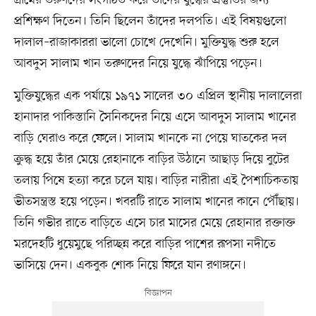
গ্রামের তরুণদের সংগঠিত করে তাঁদের যুদ্ধের প্রস্তুতির জন্য
প্রশিক্ষণ দিতেন। তিনি ছিলেন তাঁদের দলপতি। এই বিষয়গুলো
দালাল–রাজাকাররা ভালো চোখে দেখেনি। মুক্তিযুদ্ধ শুরু হলে
আবদুস সালাম খান তরুণদের নিয়ে যুদ্ধে ঝাঁপিয়ে পড়েন।
মুক্তিযুদ্ধের এক পর্যায়ে ১৯৭১ সালের ৩০ এপ্রিল স্থানীয় দালালেরা
হানাদার পাকিস্তানি সৈনিকদের নিয়ে এসে আবদুস সালাম খানের
বাড়ি ঘেরাও করে ফেলে। সালাম খানকে না পেয়ে ঘাতকের দল
ক্রুদ্ধ হয়ে তাঁর মেয়ে রেহানাকে বাড়ির উঠানে আছাড় দিয়ে বুটের
তলায় পিষে হত্যা করে চলে যায়। বাড়ির নারীরা এই পৈশাচিকতায়
ভীতসন্ত্রস্ত হয়ে পড়েন। খবরটি রাতে সালাম খানের কানে পৌঁছায়।
তিনি গভীর রাতে বাড়িতে এসে চার মাসের মেয়ে রেহানার রক্তাক্ত
মরদেহটি ধুয়েমুছে পরিচ্ছন্ন করে বাড়ির পাশের রূপসা নদীতে
ভাসিয়ে দেন। একবুক শোক নিয়ে ফিরে যান রণাঙ্গনে।