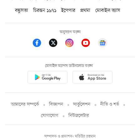
বন্ধুসভা
চিরন্তন ১৯৭১
ইপেপার
প্রথমা
মোবাইল ভ্যাস
অনুসরণ করুন
মোবাইল অ্যাপস ডাউনলোড করুন
আমাদের সম্পর্কে
বিজ্ঞাপন
সার্কুলেশন
নীতি ও শর্ত
যোগাযোগ
নিউজলেটার
সম্পাদক ও প্রকাশক: মতিউর রহমান