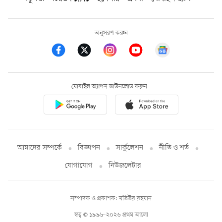
অনুসরণ করুন
মোবাইল অ্যাপস ডাউনলোড করুন
আমাদের সম্পর্কে
বিজ্ঞাপন
সার্কুলেশন
নীতি ও শর্ত
যোগাযোগ
নিউজলেটার
সম্পাদক ও প্রকাশক: মতিউর রহমান
স্বত্ব © ১৯৯৮-২০২৬ প্রথম আলো