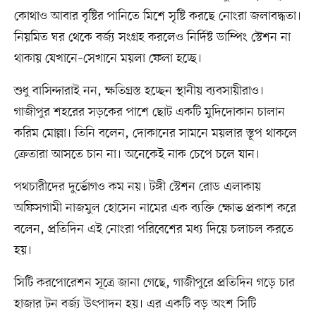
কোথাও আবার বৃষ্টির পানিতে মিশে সৃষ্টি করছে নোংরা জলাবদ্ধতা।
নিয়মিত ঘর থেকে বর্জ্য সংগ্রহ করলেও নির্দিষ্ট ডাম্পিং স্টেশন না
থাকায় যেখানে–সেখানে ময়লা ফেলা হচ্ছে।
শুধু বাসিন্দারাই নন, ক্ষতিগ্রস্ত হচ্ছেন স্থানীয় ব্যবসায়ীরাও।
গাজীপুর শহরের সড়কের পাশে ছোট একটি মুদিদোকান চালান
করিম মোল্লা। তিনি বলেন, দোকানের সামনে ময়লার স্তূপ থাকলে
ক্রেতারা আসতে চান না। অনেকেই নাক চেপে চলে যান।
পথচারীদের দুর্ভোগও কম নয়। টঙ্গী স্টেশন রোড এলাকায়
অফিসগামী নাজমুল হোসেন নামের এক ব্যক্তি ক্ষোভ প্রকাশ করে
বলেন, প্রতিদিন এই নোংরা পরিবেশের মধ্য দিয়ে চলাচল করতে
হয়।
সিটি করপোরেশন সূত্রে জানা গেছে, গাজীপুরে প্রতিদিন গড়ে চার
হাজার টন বর্জ্য উৎপাদন হয়। এর একটি বড় অংশ সিটি