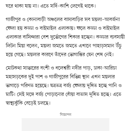
ঘরে থাকা যায় না। এতে সর্দি–কাশি লেগেই থাকে।
গাজীপুর ও কোনাবাড়ী অঞ্চলের বাসাবাড়ির সব ময়লা–আবর্জনা
ফেলা হয় কড্ডা ও বাইমাইল এলাকায়। ফলে কড্ডা ও বাইমাইল
এলাকার বাসিন্দারা বেশ দুর্ভোগের শিকার হচ্ছেন। কড্ডার ব্যবসায়ী
লিটন মিয়া বলেন, ময়লা জমতে জমতে এখানে পাহাড়সমান উঁচু
হয়ে গেছে। ময়লার কারণে তাঁদের ভোগান্তির যেন শেষ নেই।
মোটকথা সাভারের বংশী ও ধলেশ্বরী নদীর পাড়, ঢাকা-আরিচা
মহাসড়কের দুই পাশ ও গাজীপুরের বিভিন্ন স্থান এখন ময়লার
ভাগাড়ে পরিণত হয়েছে। যত্রতত্র বর্জ্য ফেলায় দূষিত হচ্ছে পানি ও
মাটি। সেই সঙ্গে বর্জ্য পোড়ানোর ধোঁয়া বাতাস দূষিত হচ্ছে। এতে
স্বাস্থ্যঝুঁকি বেড়েই চলছে।