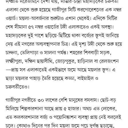
সম্প্রতি সরেজমিনে দেখা যায়, সাভার-চন্দ্রা মহাসড়কের চক্রবর্তী
এলাকা থেকে শুরু হয়েছে গাজীপুর সিটি করপোরেশনের এক নম্বর
ওয়ার্ড। ময়লা-আবর্জনার শুরুটাও এখান থেকেই। এদিকে সিটির
শেষ সীমানা ৫৭ নম্বর ওয়ার্ডের টঙ্গী এলাকাতেও একই অবস্থা।
মহাসড়কের দুই পাশে ছড়িয়ে-ছিটিয়ে থাকা বর্জ্যের স্তূপই জানিয়ে
দেয় এই নগরের অব্যবস্থাপনার চিত্র। এই দৃশ্য টঙ্গী থেকে শুরু হয়ে
চান্দনা, তেলিপাড়া ও সালনা পর্যন্ত। শহরের শিববাড়ী সড়ক,
লক্ষ্মীপুরা, দক্ষিণ ছায়াবীথি, জোড়পুকুর, হাড়িনাল বা রেলজংশন
—প্রায় সব এলাকাতেই একইভাবে জমে আছে ময়লার স্তূপ। এ
ছাড়া ময়লার পাহাড় তৈরি হয়েছে কড্ডা, বাইমাইল ও
চক্রবর্তীতেও।
গাজীপুর নগরীতে ৩০ লাখের বেশি মানুষের বসবাস। ছোট-বড়
মিলিয়ে শিল্পকারখানা আছে প্রায় ৫ হাজার। অথচ এত লোকের,
এত কলকারখানার বর্জ্য ও পয়োনিষ্কাশন ব্যবস্থা প্রায় নেই বললেই
চলে। কোথাও দিনের পর দিন ময়লা জমে পচে দুর্গন্ধ ছড়াচ্ছে,